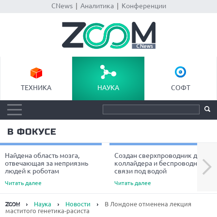
CNews
|
Аналитика
|
Конференции
ТЕХНИКА
НАУКА
СОФТ
В ФОКУСЕ
Найдена область мозга,
Создан сверхпроводник для
Next
отвечающая за неприязнь
коллайдера и беспроводной
людей к роботам
связи под водой
Читать далее
Читать далее
Наука
Новости
В Лондоне отменена лекция
маститого генетика-расиста