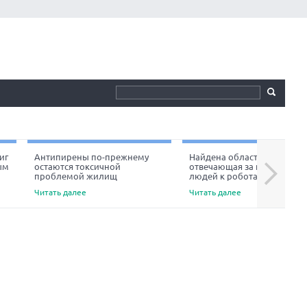
иг
Антипирены по-прежнему
Найдена область мозга,
ым
остаются токсичной
отвечающая за неприязнь
Next
проблемой жилищ
людей к роботам
Читать далее
Читать далее