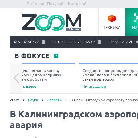
Выбирай : Покупай : Используй
ТЕХНИКА
НА
МАТЕМАТИКА
ЕСТЕСТВЕННЫЕ НАУКИ
ГУМАНИТАРНЫ
В ФОКУСЕ
Найдена область мозга,
Создан сверхпроводник для
отвечающая за неприязнь
коллайдера и беспроводно
людей к роботам
связи под водой
Читать далее
Читать далее
Наука
Новости
В Калининградском аэропорту произо
В Калининградском аэропо
авария