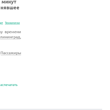
5 минут
олнявшее
орт
Технологии
му времени
алининград
,
.
Пассажиры
аспечатать