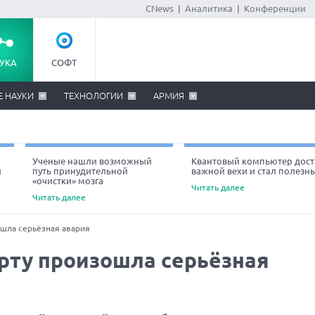
CNews
|
Аналитика
|
Конференции
УКА
СОФТ
Е НАУКИ
ТЕХНОЛОГИИ
АРМИЯ
Ученые нашли возможный
Квантовый компьютер дост
й
путь принудительной
важной вехи и стал полезн
«очистки» мозга
Читать далее
Читать далее
шла серьёзная авария
рту произошла серьёзная