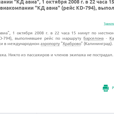
ии "КД авиа", 1 октября 2008 г. в 22 часа 1
виакомпании "КД авиа" (рейс KD-794), вып
Трансп
виа", 1 октября 2008 г. в 22 часа 15 минут по местно
KD-794), выполнявшее рейс по маршруту
Барселона
-
К
си в международном
аэропорту
"
Храброво
" (Калининград).
ажа. Никто из пассажиров и членов экипажа не пострадал
Р