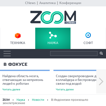
CNews
|
Аналитика
|
Конференции
ТЕХНИКА
НАУКА
СОФТ
В ФОКУСЕ
Найдена область мозга,
Создан сверхпроводник для
Next
отвечающая за неприязнь
коллайдера и беспроводной
людей к роботам
связи под водой
Читать далее
Читать далее
Наука
Новости
В Индонезии произошло
землетрясение