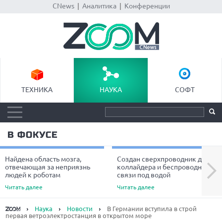
CNews
|
Аналитика
|
Конференции
ТЕХНИКА
НАУКА
СОФТ
В ФОКУСЕ
Найдена область мозга,
Создан сверхпроводник для
Next
отвечающая за неприязнь
коллайдера и беспроводной
людей к роботам
связи под водой
Читать далее
Читать далее
Наука
Новости
В Германии вступила в строй
первая ветроэлектростанция в открытом море