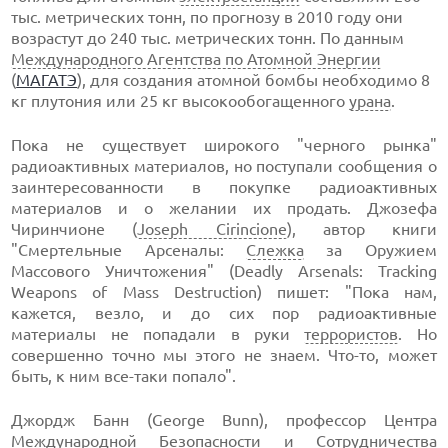
тыс. метрических тонн, по прогнозу в 2010 году они
возрастут до 240 тыс. метрических тонн. По данным
Международного Агентства по Атомной Энергии
(
МАГАТЭ
), для создания атомной бомбы необходимо 8
кг плутония или 25 кг высокообогащенного
урана
.
Пока не существует широкого "черного рынка"
радиоактивных материалов, но поступали сообщения о
заинтересованности в покупке радиоактивных
материалов и о желании их продать. Джозефа
Чиринчионе (
Joseph Cirincione
), автор книги
"Смертельные Арсеналы:
Слежка
за Оружием
Массового Уничтожения" (Deadly Arsenals: Tracking
Weapons of Mass Destruction) пишет: "Пока нам,
кажется, везло, и до сих пор радиоактивные
материалы не попадали в руки
террористов
. Но
совершенно точно мы этого не знаем. Что-то, может
быть, к ним все-таки попало".
Джордж Банн (George Bunn), профессор Центра
Международной Безопасности и Сотрудничества