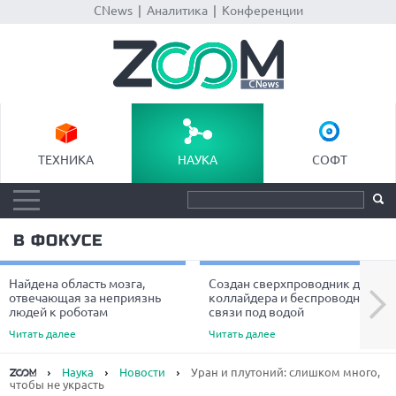
CNews
|
Аналитика
|
Конференции
ТЕХНИКА
НАУКА
СОФТ
В ФОКУСЕ
Найдена область мозга,
Создан сверхпроводник для
Next
отвечающая за неприязнь
коллайдера и беспроводной
людей к роботам
связи под водой
Читать далее
Читать далее
Наука
Новости
Уран и плутоний: слишком много,
чтобы не украсть