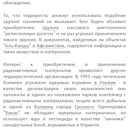
обогащение.
То, что террористы рискнут использовать подобное
оружие сомнений на вызывает. Бен Ладен объявил
приобретение
оружия
массового уничтожения
"религиозным долгом" и не раз угрожал применением
такого оружия. В документах, найденных на объектах
"
Аль-Каиды
" в
Афганистане
, содержится информация о
таких веществах и материалах.
Интерес к приобретению и применению
радиоактивных материалов проявляют другие
террористические организации. В 1995 году чеченские
боевики угрожали ядерным взрывом
в Москве
- в
качестве демонстрации своих возможностей они
заложили в одном из московских парков контейнер с
радиоактивными материалами, скорее всего добытых
в одной из
больниц
города
Грозного
. Группировка
"
Хамас
" не обладает ядерными материалами, но
использует яды и пестициды в качестве "начинки"
самодельных бомб, взрываемых в Израиле.