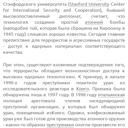
Стэнфордского университета (
Stanford University
Center
for International Security and Cooperation), бывший
высокопоставленный дипломат, считает, что
технология создания простой
атомной
бомбы
(наподобие той, которая была сброшена на Хиросиму в
1945 году) слишком хорошо известна. Сегодня главное
препятствие для террористов и агрессивных государств
- доступ к ядерным материалам соответствующего
качества.
При этом, существуют косвенные подтверждения того,
что террористы обладают возможностями доступа к
высоким ядерным технологиям. К примеру, в начале
1990-х годов преступники похитили уран из
исследовательского реактора в
Конго
. Пропажа была
обнаружена лишь в 1997 году. В 1998 году
итальянская
полиция арестовала членов международной
преступной организации, у которых был обнаружен
уран, похищенный изКонго. Однако, конфискованный
уран уже был готов для производства атомного оружия
- каким-то образом
преступники
смогли произвести его