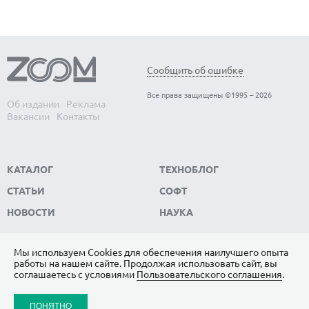
Сообщить об ошибке
Все права защищены ©1995 – 2026
Об издании
Реклама
Вакансии
Контакты
КАТАЛОГ
ТЕХНОБЛОГ
СТАТЬИ
СОФТ
НОВОСТИ
НАУКА
Мы используем Сookies для обеспечения наилучшего опыта
работы на нашем сайте. Продолжая использовать сайт, вы
ПОДПИШИТЕСЬ НА НАС
соглашаетесь с условиями
Пользовательского соглашения
.
ЯНДЕКС.ДЗЕН
ПОНЯТНО