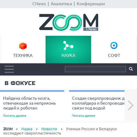
CNews
|
Аналитика
|
Конференции
ТЕХНИКА
НАУКА
СОФТ
В ФОКУСЕ
Найдена область мозга,
Создан сверхпроводник для
Next
отвечающая за неприязнь
коллайдера и беспроводной
людей к роботам
связи под водой
Читать далее
Читать далее
Наука
Новости
Ученые России и Беларуси
исследуют сверхпластичность