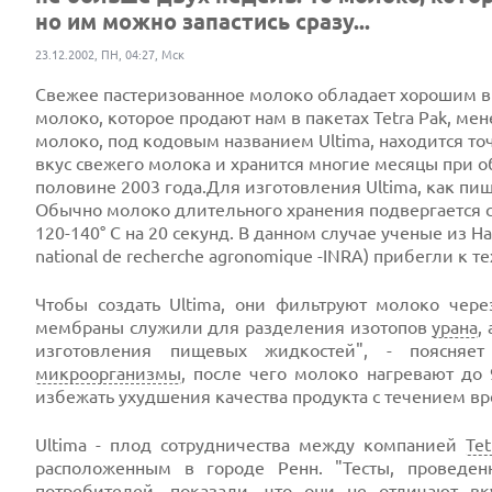
но им можно запастись сразу...
23.12.2002, ПН, 04:27, Мск
Свежее пастеризованное молоко обладает хорошим вк
молоко, которое продают нам в пакетах Tetra Pak, мен
молоко, под кодовым названием Ultima, находится т
вкус свежего молока и хранится многие месяцы при о
половине 2003 года.Для изготовления Ultima, как пи
Обычно молоко длительного хранения подвергается с
120-140° C на 20 секунд. В данном случае ученые из Н
national de recherche agronomique -INRA) прибегли к 
Чтобы создать Ultima, они фильтруют молоко че
мембраны служили для разделения изотопов
урана
,
изготовления пищевых жидкостей", - поясняе
микроорганизмы
, после чего молоко нагревают до 
избежать ухудшения качества продукта с течением в
Ultima - плод сотрудничества между компанией
Tet
расположенным в городе Ренн. "Тесты, проведе
потребителей, показали, что они не отличают вк