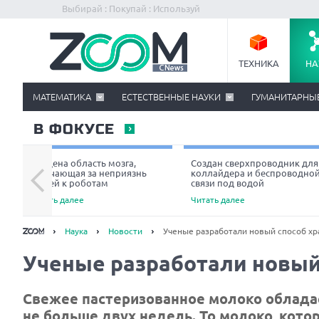
Выбирай : Покупай : Используй
ТЕХНИКА
НА
МАТЕМАТИКА
ЕСТЕСТВЕННЫЕ НАУКИ
ГУМАНИТАРНЫ
В ФОКУСЕ
Найдена область мозга,
Создан сверхпроводник для
отвечающая за неприязнь
коллайдера и беспроводно
людей к роботам
связи под водой
Читать далее
Читать далее
Наука
Новости
Ученые разработали новый способ хр
Ученые разработали новый
Свежее пастеризованное молоко обладае
не больше двух недель. То молоко, котор