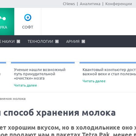
CNews
|
Аналитика
|
Конференции
УКА
СОФТ
Е НАУКИ
ТЕХНОЛОГИИ
АРМИЯ
Ученые нашли возможный
Квантовый компьютер дост
й
путь принудительной
важной вехи и стал полезн
«очистки» мозга
Читать далее
Читать далее
анения молока
 способ хранения молока
т хорошим вкусом, но в холодильнике оно 
ое продают нам в пакетах Tetra Pak, менее 