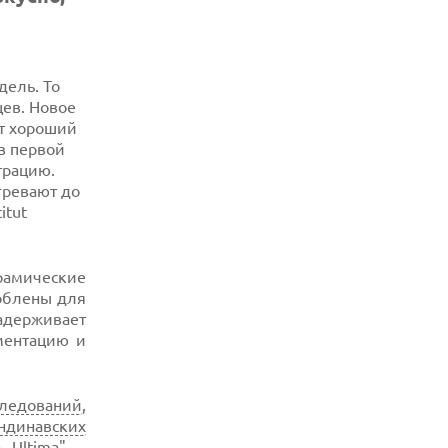
дель. То
цев. Новое
ет хороший
в первой
трацию.
гревают до
itut
рамические
соблены для
держивает
рментацию и
следований
,
ндинавских
Ultima", -