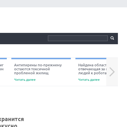
иг
Антипирены по-прежнему
Найдена область мозга,
ым
остаются токсичной
отвечающая за неприязнь
Next
проблемой жилищ
людей к роботам
Читать далее
Читать далее
хранится
вкусно,