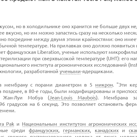
усом, но в холодильнике оно хранится не больше двух не
ее вкусно, но им можно запастись сразу на несколько меся
очно посредине между двумя этими крайностями: оно име
бычной температуре. На прилавках оно должно появиться 
шет французская Liberation, ученые используют микрофиль
терилизации при сверхвысокой температуре (UHT): его на
ационального института агрономических исследований (Inst
технологии, разработанной
учеными
-ядерщиками.
рез мембрану с порами диаметром в 5
микрон
. "Эти ке
 а позднее, в 80-е годы, были модифицированы и приспо
т Жан-Луи Мобуа (
Jean-Louis Maubois
). Мембрана за
96 градусов на 6 секунд. Это позволяет остановить фе
ремени.
ra Pak
и
Национальным институтом агрономических ис
нные среди
французских
,
германских
,
канадских
и
ска
ус свежего пастеризованного молока от вкуса молока 