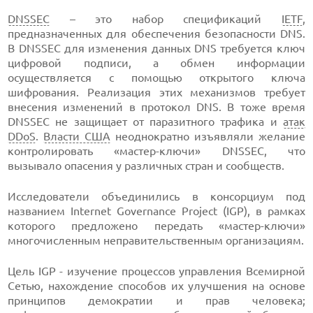
DNSSEC
– это набор спецификаций
IETF
,
предназначенных для обеспечения безопасности DNS.
В DNSSEC для изменения данных DNS требуется ключ
цифровой подписи, а обмен информации
осуществляется с помощью открытого ключа
шифрования. Реализация этих механизмов требует
внесения изменений в протокол DNS. В тоже время
DNSSEC не защищает от паразитного трафика и
атак
DDoS
.
Власти США
неоднократно изъявляли желание
контролировать «мастер-ключи» DNSSEC, что
вызывало опасения у различных стран и сообществ.
Исследователи объединились в консорциум под
названием Internet Governance Project (IGP), в рамках
которого предложено передать «мастер-ключи»
многочисленным неправительственным организациям.
Цель IGP - изучение процессов управления Всемирной
Сетью, нахождение способов их улучшения на основе
принципов демократии и прав человека;