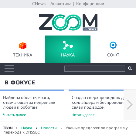
CNews
|
Аналитика
|
Конференции
ТЕХНИКА
НАУКА
СОФТ
В ФОКУСЕ
Найдена область мозга,
Создан сверхпроводник для
Next
отвечающая за неприязнь
коллайдера и беспроводной
людей к роботам
связи под водой
Читать далее
Читать далее
Наука
Новости
Ученые предложили программу
перехода к DNSSEC