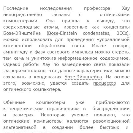
Последние исследования профессора Хау
непосредственно связаны с оптическими
компьютерами. Она пришла к выводу, что
сверх-холодные
атомы, известные как конденсаты
Бозе-Эйнштейна
(
Bose
-Einstein
condensates, BECs),
можно использовать для проведения «управляемой
когерентной обработки» света. Иначе говоря,
амплитуду и фазу светового импульса можно стереть,
тем самым уничтожив информационное содержимое.
Однако работы Хау по замедлению света показали
экспериментально, что данные характеристики можно
сохранить в конденсатах
Бозе-Эйнштейна
.
На основе
этого, возможно, удастся создать
процессор
для
оптического компьютера.
Обычные компьютеры уже приближаются
к теоретическим ограничениям в быстродействии
и размерах. Некоторые ученые полагают, что
оптические компьютеры являются революционной
альтернативой в создании более быстрых и