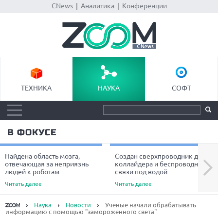
CNews
|
Аналитика
|
Конференции
ТЕХНИКА
НАУКА
СОФТ
В ФОКУСЕ
Найдена область мозга,
Создан сверхпроводник для
Next
отвечающая за неприязнь
коллайдера и беспроводной
людей к роботам
связи под водой
Читать далее
Читать далее
Наука
Новости
Ученые начали обрабатывать
информацию с помощью "замороженного света"