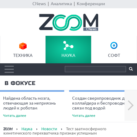
CNews
|
Аналитика
|
Конференции
ТЕХНИКА
НАУКА
СОФТ
В ФОКУСЕ
Найдена область мозга,
Создан сверхпроводник для
Next
отвечающая за неприязнь
коллайдера и беспроводной
людей к роботам
связи под водой
Читать далее
Читать далее
Наука
Новости
Тест заатмосферного
кинетического перехватчика признан успешным