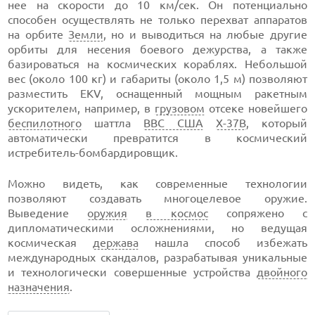
нее на скорости до 10 км/сек. Он потенциально
способен осуществлять не только перехват аппаратов
на орбите
Земли
, но и выводиться на любые другие
орбиты для несения боевого дежурства, а также
базироваться на космических кораблях. Небольшой
вес (около 100 кг) и габариты (около 1,5 м) позволяют
разместить EKV, оснащенный мощным ракетным
ускорителем, например, в
грузовом
отсеке новейшего
беспилотного
шаттла
ВВС США
X-37B
, который
автоматически превратится в космический
истребитель-бомбардировщик.
Можно видеть, как современные технологии
позволяют создавать многоцелевое оружие.
Выведение
оружия
в космос
сопряжено с
дипломатическими осложнениями, но ведущая
космическая
держава
нашла способ избежать
международных скандалов, разрабатывая уникальные
и технологически совершенные устройства
двойного
назначения
.