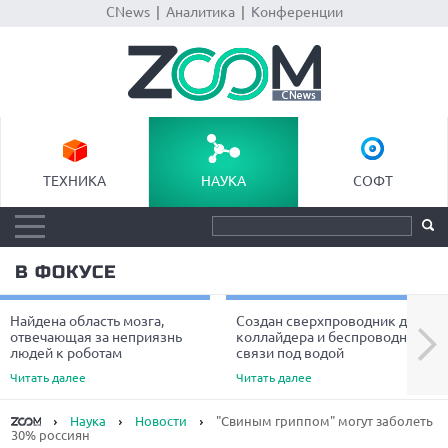
CNews
|
Аналитика
|
Конференции
ТЕХНИКА
НАУКА
СОФТ
В ФОКУСЕ
Найдена область мозга,
Создан сверхпроводник для
Next
отвечающая за неприязнь
коллайдера и беспроводной
людей к роботам
связи под водой
Читать далее
Читать далее
Наука
Новости
"Свиным гриппом" могут заболеть
30% россиян