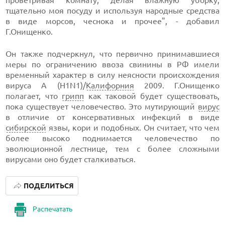
проветривая комнату, делая влажную уборку,
тщательно моя посуду и используя народные средства
в виде морсов, чеснока и прочее", - добавил
Г.Онищенко.
Он также подчеркнул, что первично принимавшиеся
меры по ограничению ввоза свинины в РФ имели
временный характер в силу неясности происхождения
вируса А (H1N1)/
Калифорния
2009. Г.Онищенко
полагает, что
грипп
как таковой будет существовать,
пока существует человечество. Это мутирующий
вирус
в отличие от консервативных инфекций в виде
сибирской
язвы, кори и подобных. Он считает, что чем
более высоко поднимается человечество по
эволюционной лестнице, тем с более сложными
вирусами оно будет сталкиваться.
ПОДЕЛИТЬСЯ
Распечатать