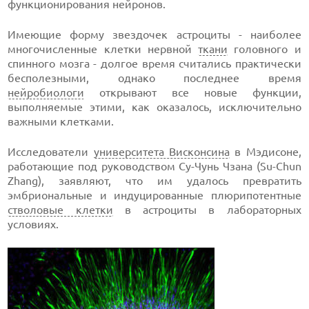
функционирования нейронов.
Имеющие форму звездочек астроциты - наиболее
многочисленные клетки нервной
ткани
головного и
спинного мозга - долгое время считались практически
бесполезными, однако последнее время
нейробиологи
открывают все новые функции,
выполняемые этими, как оказалось, исключительно
важными клетками.
Исследователи
университета Висконсина
в Мэдисоне,
работающие под руководством Су-Чунь Чзана (Su-Chun
Zhang), заявляют, что им удалось превратить
эмбриональные и индуцированные плюрипотентные
стволовые клетки
в астроциты в лабораторных
условиях.