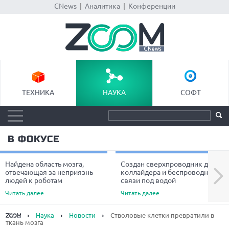
CNews
|
Аналитика
|
Конференции
ТЕХНИКА
НАУКА
СОФТ
В ФОКУСЕ
Найдена область мозга,
Создан сверхпроводник для
Next
отвечающая за неприязнь
коллайдера и беспроводной
людей к роботам
связи под водой
Читать далее
Читать далее
Наука
Новости
Стволовые клетки превратили в
ткань мозга