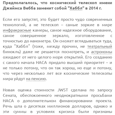
Предполагалось, что космический телескоп имени
Джеймса Вебба заменит собой "
Хаббл
" в 2014 г.
Если его запустят, это будет просто чудо современных
технологий, а не телескоп – самые зоркие в мире
инфракрасные
камеры, самое надежное оборудование,
самое совершенное зеркало, изготовленное с
точностью до нанометра. Он сможет вглядываться туда,
куда "Хаббл" (тоже, между прочим, не
театральный
бинокль) даже не решается посмотреть, и
астрономы
ожидают от него целого моря открытий. Его созданию
с самого начала НАСА придало высший приоритет – и
не только потому, что он так хорош, но еще и потому,
что через несколько лет все космические телескопы
мира уйдут
на пенсию
.
Новая оценка стоимости JWST сделана по запросу
Сената, обеспокоенного неоднократными просьбами
НАСА о дополнительном финансировании проекта.
Речь шла о десятках миллионов долларов, однако и
эти суммы в условиях кризиса были признаны