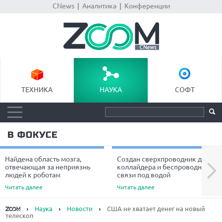
CNews
|
Аналитика
|
Конференции
ТЕХНИКА
НАУКА
СОФТ
В ФОКУСЕ
Найдена область мозга,
Создан сверхпроводник для
Next
отвечающая за неприязнь
коллайдера и беспроводной
людей к роботам
связи под водой
Читать далее
Читать далее
Наука
Новости
США не хватает денег на новый
телескоп