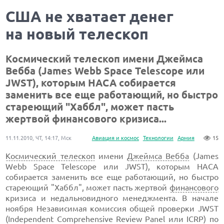
США не хватает денег
на новый телескоп
Космический телескоп имени Джеймса
Вебба (James Webb Space Telescope или
JWST), которым НАСА собирается
заменить все еще работающий, но быстро
стареющий "Хаббл", может пасть
жертвой финансового кризиса...
11.11.2010, ЧТ, 14:17, Мск
Авиация и космос
Технологии
Армия
15
Космический телескоп
имени
Джеймса Вебба
(James
Webb Space Telescope или JWST), которым НАСА
собирается заменить все еще работающий, но быстро
стареющий "Хаббл", может пасть жертвой
финансового
кризиса и недальновидного менеджмента. В начале
ноября Независимая комиссия общей проверки JWST
(Independent Comprehensive Review Panel или ICRP) по