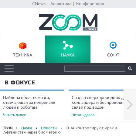
CNews
|
Аналитика
|
Конференции
ТЕХНИКА
НАУКА
СОФТ
В ФОКУСЕ
Найдена область мозга,
Создан сверхпроводник для
Next
отвечающая за неприязнь
коллайдера и беспроводной
людей к роботам
связи под водой
Читать далее
Читать далее
Наука
Новости
США контролируют Ирак и
Афганистан через биометрию