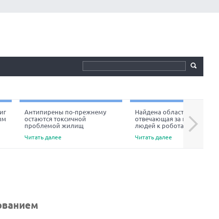
иг
Антипирены по-прежнему
Найдена область мозга,
ым
остаются токсичной
отвечающая за неприязнь
Next
проблемой жилищ
людей к роботам
Читать далее
Читать далее
ованием