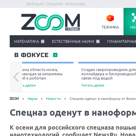
Выбирай : Покупай : Используй
ТЕХНИКА
НА
МАТЕМАТИКА
ЕСТЕСТВЕННЫЕ НАУКИ
ГУМАНИТАРНЫ
В ФОКУСЕ
Найдена область мозга,
Создан сверхпроводник для
отвечающая за неприязнь
коллайдера и беспроводно
людей к роботам
связи под водой
Читать далее
Читать далее
Наука
Новости
Спецназ оденут в наноформу от Вал
Спецназ оденут в нанофор
К осени для российского спецназа пошь
нанотехнологий, сообщает NewsRu. Нов