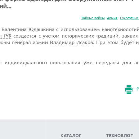
й...
Тайные войны
Армия
Сухопутные
т
Валентина Юдашкина
с использованием нанотехнологий
л РФ
создается с учетом исторических традиций, заяви
ороны генерал армии
Владимир Исаков
. При этом будет 
а индивидуального пользования уже переданы для а
Р
КАТАЛОГ
ТЕХНОБЛОГ