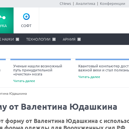
CNews
|
Аналитика
|
Конференции
УКА
СОФТ
Е НАУКИ
ТЕХНОЛОГИИ
АРМИЯ
Ученые нашли возможный
Квантовый компьютер дост
й
путь принудительной
важной вехи и стал полезн
«очистки» мозга
Читать далее
Читать далее
ентина Юдашкина
му от Валентина Юдашкина
ют форму от Валентина Юдашкина с использ
ая форма одежды для Вооруженных сил РФ