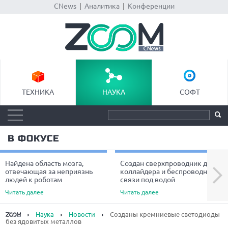
CNews
|
Аналитика
|
Конференции
ТЕХНИКА
НАУКА
СОФТ
В ФОКУСЕ
Найдена область мозга,
Создан сверхпроводник для
Next
отвечающая за неприязнь
коллайдера и беспроводной
людей к роботам
связи под водой
Читать далее
Читать далее
Наука
Новости
Созданы кремниевые светодиоды
без ядовитых металлов