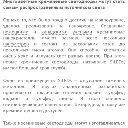
Многоцветные
кремниевые
светодиоды могут стать
самым распространенным источником света
Однако то, что было трудно достичь на макроуровне,
удалось реализовать на наноуровне. Созданные
немецкими
и
канадскими
учеными
кремниевые
нанокристаллы имеют размеры всего несколько
нанометров
и состоят из нескольких сотен до
нескольких тысяч атомов. Они способны светиться
очень ярко и излучать свет разных цветов. При этом
новые кремниевые светодиоды, названные SiLEDs,
имеют большой срок службы.
Одно из преимуществ SiLEDs – отсутствие тяжелых
металлов
. В других аналогичных разработках
применяются токсичные селенид кадмия, сульфид
кадмия и сульфид свинца. В свою очередь,
светоизлучающие
наночастицы
безвредны, к тому же
кремний дешев и доступен.
Также кремниевые светодиоды могут изготавливаться