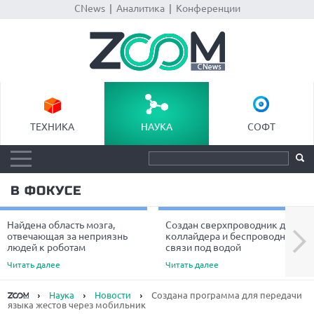
CNews
|
Аналитика
|
Конференции
ТЕХНИКА
НАУКА
СОФТ
В ФОКУСЕ
Найдена область мозга,
Создан сверхпроводник для
Next
отвечающая за неприязнь
коллайдера и беспроводной
людей к роботам
связи под водой
Читать далее
Читать далее
Наука
Новости
Создана программа для передачи
языка жестов через мобильник