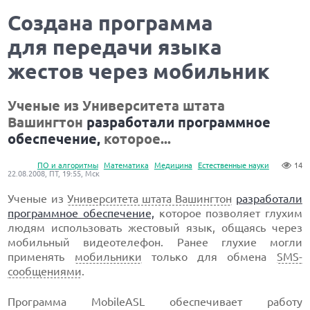
Создана программа
для передачи языка
жестов через мобильник
Ученые из Университета штата
Вашингтон
разработали программное
обеспечение,
которое...
ПО и алгоритмы
Математика
Медицина
Естественные науки
14
22.08.2008, ПТ, 19:55, Мск
Ученые из
Университета штата Вашингтон
разработали
программное обеспечение,
которое позволяет глухим
людям использовать жестовый язык, общаясь через
мобильный видеотелефон. Ранее глухие могли
применять
мобильники
только для обмена
SMS-
сообщениями
.
Программа MobileASL обеспечивает работу