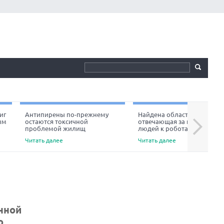
иг
Антипирены по-прежнему
Найдена область мозга,
ым
остаются токсичной
отвечающая за неприязнь
Next
проблемой жилищ
людей к роботам
Читать далее
Читать далее
нной
о