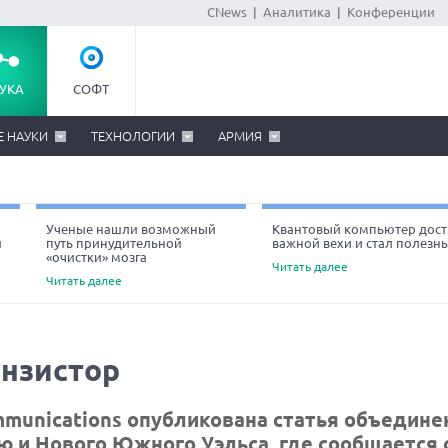
CNews
|
Аналитика
|
Конференции
УКА
СОФТ
Е НАУКИ
ТЕХНОЛОГИИ
АРМИЯ
Ученые нашли возможный
Квантовый компьютер дост
й
путь принудительной
важной вехи и стал полезн
«очистки» мозга
Читать далее
Читать далее
нзистор
munications опубликована статья объедине
ю и Нового Южного Уэльса, где сообщается 