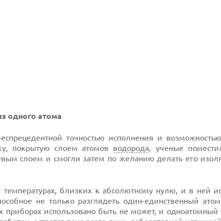
из одного атома
беспрецедентной точностью исполнения и возможностью
ку, покрытую слоем атомов
водорода
, ученые помести
евым слоем и смогли затем по желанию делать его изол
ри температурах, близких к абсолютному нулю, и в ней и
способное не только разглядеть один-единственный атом
х приборах использовано быть не может, и одноатомный 