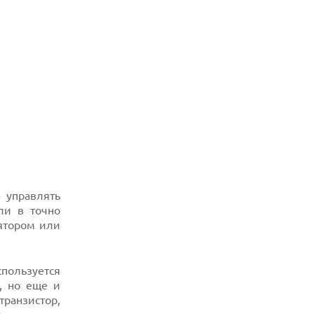
 управлять
ли в точно
ятором или
спользуется
, но еще и
транзистор,