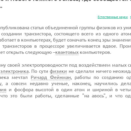
.
Естественные науки
опубликована статья объединенной группы физиков из ун
 создании транзистора, состоящего всего из одного ато
работает в компьютерах, будет означать конец эры знамени
о транзисторов в процессоре увеличивается вдвое. Пр
жет открыть следующую –
квантовых
компьютеров.
чину своей электропроводности под воздействием малых с
я
электроника
. По сути
физики
не сделали ничего неожида
 века мечтал
Ричард Фейнман
, работы по созданию о
у, а совсем недавно ученые, наконец, научились де
ния
и фосфора высотой в один атом и шириной в четы
, что это были работы, сделанные "на авось", и что о