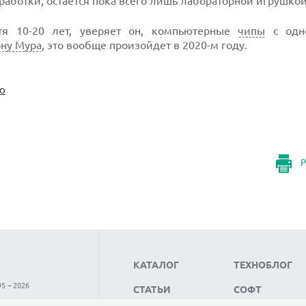
работки, остается пока всего лишь лабораторной игрушкой
стя 10-20 лет, уверяет он, компьютерные
чипы
с одн
ону Мура
, это вообще произойдет в 2020-м году.
ю
Р
КАТАЛОГ
ТЕХНОБЛОГ
5 – 2026
СТАТЬИ
СОФТ