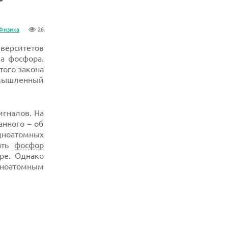
Физика
26
иверситетов
ма фосфора.
того закона
омышленный
игналов. На
нного – об
дноатомных
лать
фосфор
ре. Однако
дноатомным