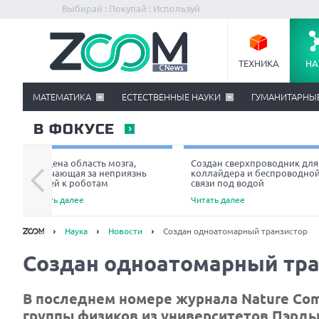
Выбирай : Покупай : Используй
ТЕХНИКА
НА
МАТЕМАТИКА
ЕСТЕСТВЕННЫЕ НАУКИ
ГУМАНИТАРНЫ
В ФОКУСЕ
Найдена область мозга,
Создан сверхпроводник для
отвечающая за неприязнь
коллайдера и беспроводно
людей к роботам
связи под водой
Читать далее
Читать далее
Наука
Новости
Создан одноатомарный транзистор
Создан одноатомарный тра
В последнем номере журнала Nature Com
группы физиков из университетов Пэрдь