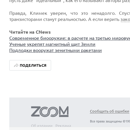
пусть даже "идеальный", как его называют авторы раз
Правда, Климек уверен, что это ненадолго. Спу
транзисторами станут реальностью. А если верить
зак
Читайте на CNews
Современное биооружие: в расчете на третью мирову
Ученые укрепят магнитный щит Земли
Подлодки вооружат зенитными ракетами
ПОДЕЛИТЬСЯ
Сообщить об ошибке
Все права защищены ©199
Об издании
Реклама