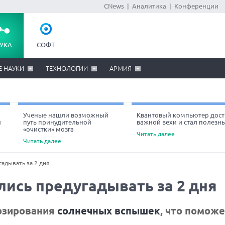
CNews
|
Аналитика
|
Конференции
УКА
СОФТ
Е НАУКИ
ТЕХНОЛОГИИ
АРМИЯ
Ученые нашли возможный
Квантовый компьютер дост
й
путь принудительной
важной вехи и стал полезн
«очистки» мозга
Читать далее
Читать далее
адывать за 2 дня
ись предугадывать за 2 дня
озирования
солнечных вспышек
, что помож