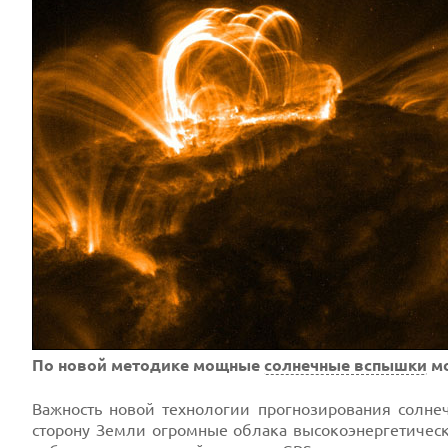
По новой методике мощные
солнечные вспышки
мо
Важность новой технологии прогнозирования солн
сторону Земли огромные облака высокоэнергетическ