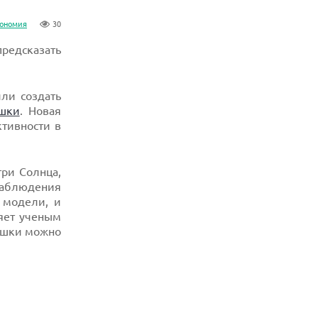
рономия
30
редсказать
ли создать
шки
. Новая
тивности в
ри Солнца,
наблюдения
 модели, и
ляет ученым
пышки можно