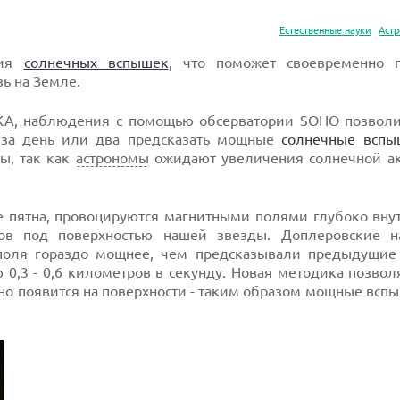
Естественные науки
Аст
ия
солнечных вспышек
, что поможет своевременно п
ь на Земле.
КА
, наблюдения с помощью обсерватории SOHO позволи
 за день или два предсказать мощные
солнечные вспы
ы, так как
астрономы
ожидают увеличения солнечной ак
 пятна, провоцируются магнитными полями глубоко внут
ов под поверхностью нашей звезды. Доплеровские 
поля
гораздо мощнее, чем предсказывали предыдущие
ю 0,3 - 0,6 километров в секунду. Новая методика позво
 оно появится на поверхности - таким образом мощные вс