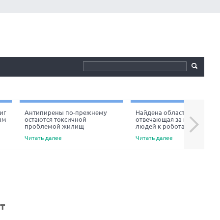
иг
Антипирены по-прежнему
Найдена область мозга,
ым
остаются токсичной
отвечающая за неприязнь
Next
проблемой жилищ
людей к роботам
Читать далее
Читать далее
ет