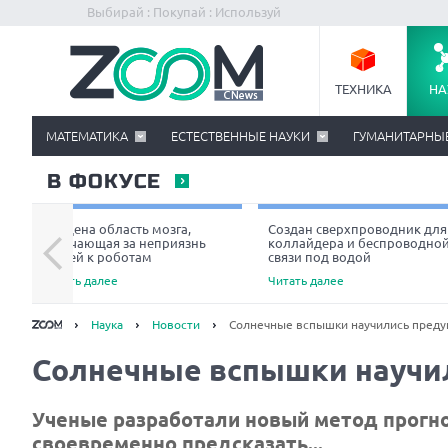
Выбирай : Покупай : Используй
ТЕХНИКА
НА
МАТЕМАТИКА
ЕСТЕСТВЕННЫЕ НАУКИ
ГУМАНИТАРНЫ
В ФОКУСЕ
Найдена область мозга,
Создан сверхпроводник для
отвечающая за неприязнь
коллайдера и беспроводно
людей к роботам
связи под водой
Читать далее
Читать далее
Наука
Новости
Солнечные вспышки научились предуг
Солнечные вспышки научил
Ученые разработали новый метод прогн
своевременно предсказать...