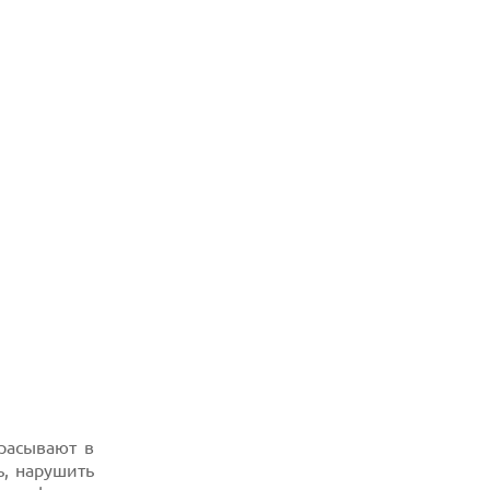
асывают в
ь, нарушить