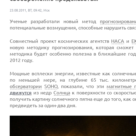
23.08.2011, ВТ, 09:42, Мск
Ученые разработали новый метод
прогнозирован
потенциальные возмущения, способные нарушить связ
Совместный проект космических агентств
НАСА
и
Е
новую методику прогнозирования, которая сможет
методика будет особенно полезна в ближайшие год
2012 году.
Мощные всплески энергии, известные как солнечные
по меньшей мере, на глубине 65 тыс. километр
обсерватории
SOHO
, показали, что эти
магнитные 
движутся
из недр
Солнца
к поверхности со скорость
получить картину солнечного пятна еще до того, как
предвидеть за один-два дня.