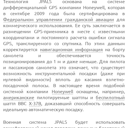
Технология JPALS основана на системе
дифференциальной GPS компании Honeywell, которая
в сентябре 2009 года была сертифицирована в
Федеральном управлении гражданской авиации
для
коммерческого использования. Ее суть заключается в
размещении GPS-приемника в месте с известными
координатами и постоянного расчета ошибки сигнала
GPS, транслируемого со спутника. По этим данным
корректируется
навигационная информация
на борту
самолета и обеспечивается точность
позиционирования до 1 м и даже меньше. Для пилота
и пассажиров самолета это означает, что существует
возможность инструментальной посадки (даже при
нулевой видимости) вплоть до касания взлетно-
посадочной полосы. В настоящее время подобной
системой компании
Honeywell
оснащены, например,
американские
пилотируемые шаттлы и
беспилотный
шаттл ВВС
X-37B
, доказавший способность совершать
идеальную автоматическую посадку.
Военная система JPALS будет использовать