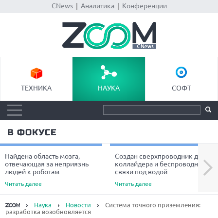
CNews
|
Аналитика
|
Конференции
ТЕХНИКА
НАУКА
СОФТ
В ФОКУСЕ
Найдена область мозга,
Создан сверхпроводник для
Next
отвечающая за неприязнь
коллайдера и беспроводной
людей к роботам
связи под водой
Читать далее
Читать далее
Наука
Новости
Система точного приземления:
разработка возобновляется