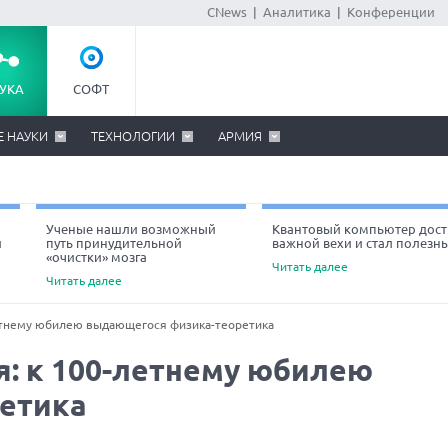
CNews
|
Аналитика
|
Конференции
УКА
СОФТ
Е НАУКИ
ТЕХНОЛОГИИ
АРМИЯ
Ученые нашли возможный
Квантовый компьютер дост
й
путь принудительной
важной вехи и стал полезн
«очистки» мозга
Читать далее
Читать далее
етнему юбилею выдающегося физика-теоретика
: к 100-летнему юбилею
етика