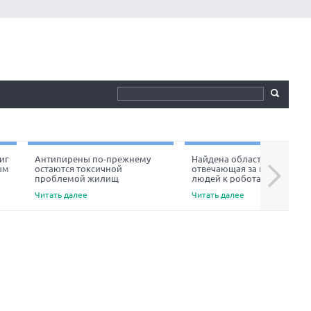
иг
Антипирены по-прежнему
Найдена область мозга,
ым
остаются токсичной
отвечающая за неприязнь
Next
проблемой жилищ
людей к роботам
Читать далее
Читать далее