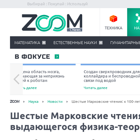
Выбирай : Покупай : Используй
ТЕХНИКА
НА
МАТЕМАТИКА
ЕСТЕСТВЕННЫЕ НАУКИ
ГУМАНИТАРНЫ
В ФОКУСЕ
Найдена область мозга,
Создан сверхпроводник для
отвечающая за неприязнь
коллайдера и беспроводно
людей к роботам
связи под водой
Читать далее
Читать далее
Наука
Новости
Шестые Марковские чтения: к 100-л
Шестые Марковские чтения
выдающегося физика-теор