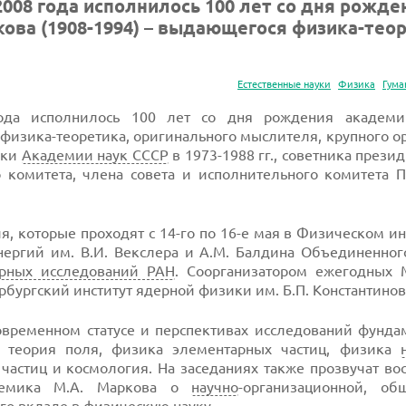
2008 года исполнилось 100 лет со дня рожде
ва (1908-1994) – выдающегося физика-теор
Естественные науки
Физика
Гума
ода исполнилось 100 лет со дня рождения академи
физика-теоретика, оригинального мыслителя, крупного о
ики
Академии наук СССР
в 1973-1988 гг., советника прези
 комитета, члена совета и исполнительного комитета П
которые проходят с 14-го по 16-е мая в Физическом ин
нергий им. В.И. Векслера и А.М. Балдина Объединенног
ерных исследований РАН
. Соорганизатором ежегодных 
рбургский институт ядерной физики им. Б.П. Константинов
овременном статусе и перспективах исследований фунда
я теория поля, физика элементарных частиц, физика
 частиц и космология. На заседаниях также прозвучат в
адемика М.А. Маркова о
научно
-организационной, общ