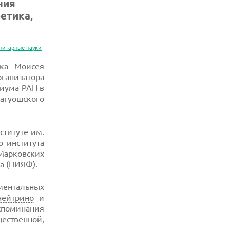
ния
етика,
нитарные науки
ка Моисея
рганизатора
диума РАН в
агуошского
ституте им.
о института
Марковских
а (
ПИЯФ
).
ментальных
нейтрино
и
оспоминания
ественной,