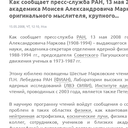
Как сообщает пресс-служба РАН, 13 мая 
академика Моисея Александровича Марко
оригинального мыслителя, крупного...
15.05.2008, ЧТ, 12:10, Мск
Как сообщает пресс-служба
РАН
, 13 мая 2008 г
Александровича Маркова (1908-1994) – выдающегося 
науки, академика-секретаря отделения ядерной физ
1988-1994 гг., председателя
Советского
Пагуошского
движения ученых в 1973-1987 гг.
Этому юбилею посвящены Шестые Марковские чтения, 
П.Н. Лебедева РАН (
ФИАН
), Лаборатории высоких э
ядерных исследований (
ЛВЭ ОИЯИ
),
Институте яд
чтений, проводимых с 2003 года, является также Пете
В научную программу чтений войдут сообщения о с
проблем в таких областях
физики
, как квантова
нейтринная
астрофизика,
космические лучи
, физика
коллег, сотрудников, учеников и близких ак