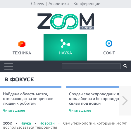
CNews
|
Аналитика
|
Конференции
ТЕХНИКА
НАУКА
СОФТ
В ФОКУСЕ
Найдена область мозга,
Создан сверхпроводник для
Next
отвечающая за неприязнь
коллайдера и беспроводной
людей к роботам
связи под водой
Читать далее
Читать далее
Наука
Новости
Семь технологий, которыми могут
воспользоваться террористы