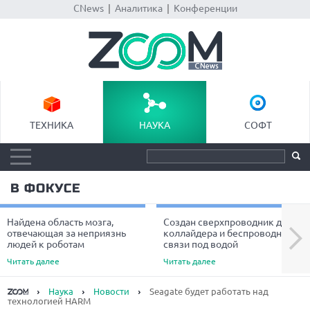
CNews
|
Аналитика
|
Конференции
ТЕХНИКА
НАУКА
СОФТ
В ФОКУСЕ
Найдена область мозга,
Создан сверхпроводник для
Next
отвечающая за неприязнь
коллайдера и беспроводной
людей к роботам
связи под водой
Читать далее
Читать далее
Наука
Новости
Seagate будет работать над
технологией HARM