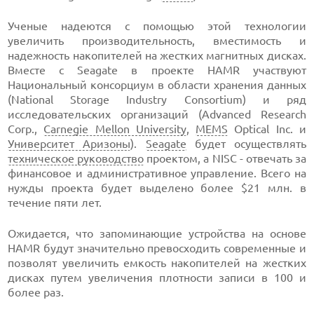
Ученые надеются с помощью этой технологии
увеличить производительность, вместимость и
надежность накопителей на жестких магнитных дисках.
Вместе с Seagate в проекте HAMR участвуют
Национальный консорциум в области хранения данных
(National Storage Industry Consortium) и ряд
исследовательских организаций (Advanced Research
Corp.,
Carnegie Mellon University
,
MEMS
Optical Inc. и
Университет Аризоны
).
Seagate
будет осуществлять
техническое руководство
проектом, а NISC - отвечать за
финансовое и административное управление. Всего на
нужды проекта будет выделено более $21 млн. в
течение пяти лет.
Ожидается, что запоминающие устройства на основе
HAMR будут значительно превосходить современные и
позволят увеличить емкость накопителей на жестких
дисках путем увеличения плотности записи в 100 и
более раз.