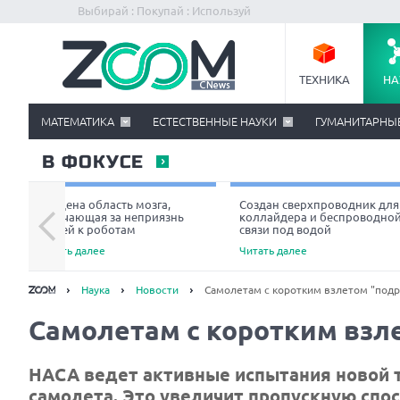
Выбирай : Покупай : Используй
ТЕХНИКА
НА
МАТЕМАТИКА
ЕСТЕСТВЕННЫЕ НАУКИ
ГУМАНИТАРНЫ
В ФОКУСЕ
Найдена область мозга,
Создан сверхпроводник для
отвечающая за неприязнь
коллайдера и беспроводно
людей к роботам
связи под водой
Читать далее
Читать далее
Наука
Новости
Самолетам с коротким взлетом "подр
Самолетам с коротким взл
НАСА ведет активные испытания новой т
самолета. Это увеличит пропускную спо