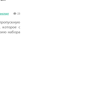
анспорт
23
 пропускную
 которое с
рию набора