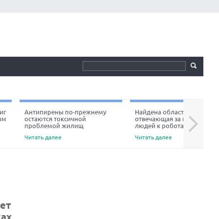
иг
Антипирены по-прежнему
Найдена область мозга,
ым
остаются токсичной
отвечающая за неприязнь
Next
проблемой жилищ
людей к роботам
Читать далее
Читать далее
лет
ках