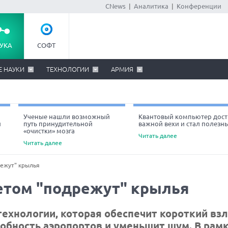
CNews
|
Аналитика
|
Конференции
УКА
СОФТ
Е НАУКИ
ТЕХНОЛОГИИ
АРМИЯ
Ученые нашли возможный
Квантовый компьютер дост
й
путь принудительной
важной вехи и стал полезн
«очистки» мозга
Читать далее
Читать далее
ежут" крылья
етом "подрежут" крылья
ехнологии, которая обеспечит короткий вз
собность аэропортов и уменьшит шум. В рам