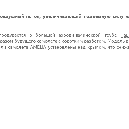
воздушный поток, увеличивающий подъемную силу н
 продувается в большой аэродинамической трубе
Нац
бразом будущего самолета с коротким разбегом. Модель 
ели самолета
AMELIA
установлены над крылом, что снижа