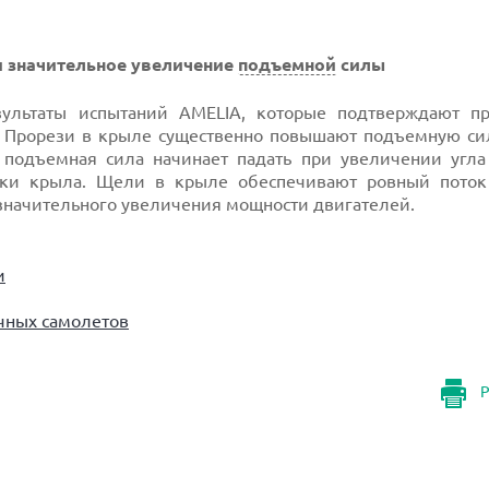
и значительное увеличение
подъемной
силы
ультаты испытаний AMELIA, которые подтверждают пр
 Прорези в крыле существенно повышают подъемную си
 подъемная сила начинает падать при увеличении угла 
омки крыла. Щели в крыле обеспечивают ровный поток
езначительного увеличения мощности двигателей.
и
чных самолетов
Р