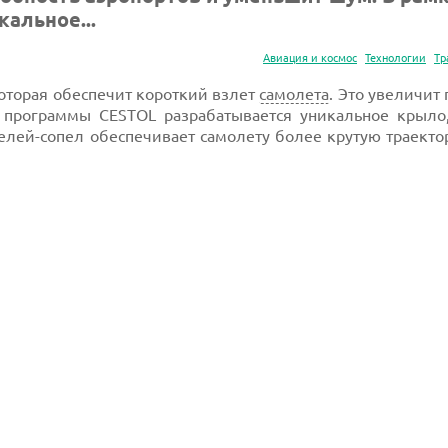
альное...
Авиация и космос
Технологии
Тр
оторая обеспечит короткий взлет
самолета
. Это увеличит
программы CESTOL разрабатывается уникальное крыло,
лей-сопел обеспечивает самолету более крутую траекто