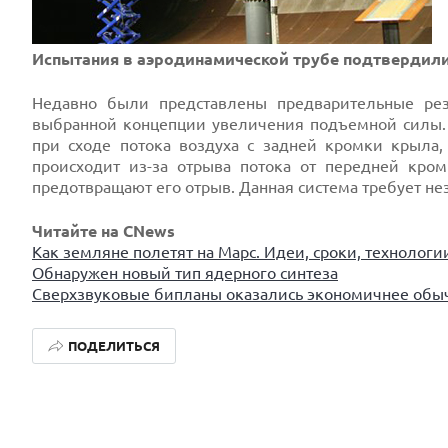
Испытания в аэродинамической трубе подтвердил
Недавно были представлены предварительные рез
выбранной концепции увеличения подъемной силы.
при сходе потока воздуха с задней кромки крыла,
происходит из-за отрыва потока от передней кр
предотвращают его отрыв. Данная система требует н
Читайте на CNews
Как земляне полетят на Марс. Идеи, сроки, технологи
Обнаружен новый тип ядерного синтеза
Сверхзвуковые бипланы оказались экономичнее обы
ПОДЕЛИТЬСЯ