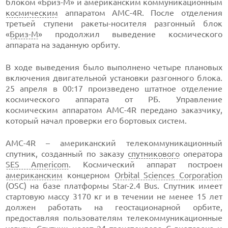
блоком «Бриз-М» и американским коммуникационным
космическим
аппаратом АМС-4R. После отделения
третьей ступени ракеты-носителя разгонный блок
«
Бриз-М
» продолжил выведение космического
аппарата на заданную орбиту.
В ходе выведения было выполнено четыре плановых
включения двигательной установки разгонного блока.
25 апреля в 00:17 произведено штатное отделение
космического аппарата от РБ. Управление
космическим аппаратом АМС-4R передано заказчику,
который начал проверки его бортовых систем.
AMC-4R – американский телекоммуникационный
спутник, созданный по заказу
спутникового
оператора
SES Americom
. Космический аппарат построен
американским
концерном
Orbital Sciences Corporation
(OSC) на базе платформы Star-2.4 Bus. Спутник имеет
стартовую массу 3170 кг и в течении не менее 15 лет
должен работать на геостационарной орбите,
предоставляя пользователям телекоммуникационные