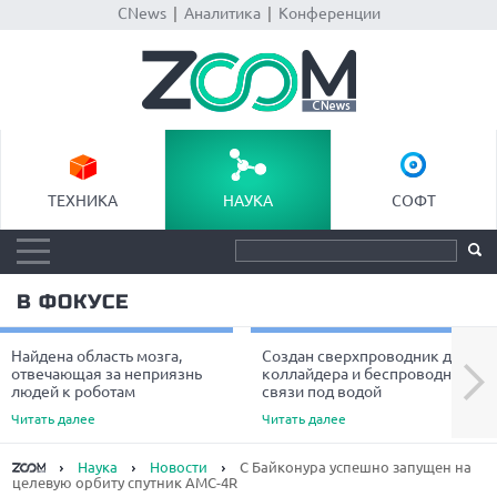
CNews
|
Аналитика
|
Конференции
ТЕХНИКА
НАУКА
СОФТ
В ФОКУСЕ
Найдена область мозга,
Создан сверхпроводник для
Next
отвечающая за неприязнь
коллайдера и беспроводной
людей к роботам
связи под водой
Читать далее
Читать далее
Наука
Новости
С Байконура успешно запущен на
целевую орбиту спутник АМС-4R