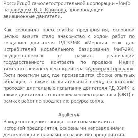
Российской
самолетостроительной корпорации «
МиГ
»
на
завод им. В. Я. Климова
, производящий
авиационные двигатели.
Как сообщила пресс-служба предприятия, основной
целью визита стало знакомство с ходом работ по
созданию двигателя РД-33МК «Морская оса» для
истребителей корабельного базирования
МиГ-29К
,
осуществляемых в рамках реализации
государственного
контракта по продаже
Индии
тяжелого авианесущего крейсера «
Адмирал Горшков
».
Гости посетили цех, где производится сборка опытных
образцов, а также испытательный стенд, на котором
проходят длительные испытания двигателя РД-33МК, а
также двигателя с отклоняемым вектором тяги (ОВТ) в
рамках работ по продлению ресурса сопла.
#gallery#
В ходе посещения завода гости ознакомились с
историей предприятия, основными направлениями
деятельности и планами по развитию предприятия.