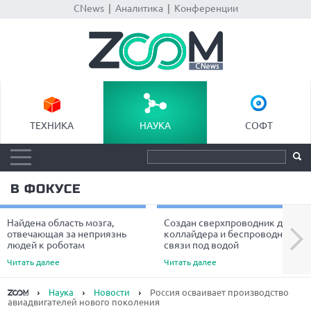
CNews
|
Аналитика
|
Конференции
ТЕХНИКА
НАУКА
СОФТ
В ФОКУСЕ
Найдена область мозга,
Создан сверхпроводник для
Next
отвечающая за неприязнь
коллайдера и беспроводной
людей к роботам
связи под водой
Читать далее
Читать далее
Наука
Новости
Россия осваивает производство
авиадвигателей нового поколения