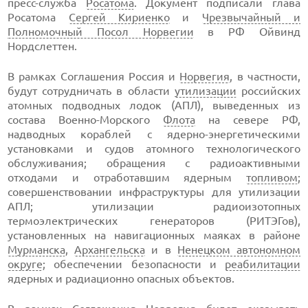
пресс-служба
Росатома
. Документ подписали глава
Росатома
Сергей Кириенко
и
Чрезвычайный и
Полномочный Посол Норвегии
в РФ Ойвинд
Нордслеттен.
В рамках Соглашения Россия и
Норвегия
, в частности,
будут сотрудничать в области
утилизации
российских
атомных подводных лодок (АПЛ), выведенных из
состава Военно-Морского
Флота
на севере РФ,
надводных кораблей с ядерно-энергетическими
установками и судов атомного технологического
обслуживания; обращения с радиоактивными
отходами и отработавшим ядерным
топливом
;
совершенствовании инфраструктуры для утилизации
АПЛ; утилизации радиоизотопных
термоэлектрических генераторов (РИТЭГов),
установленных на навигационных маяках в районе
Мурманска
,
Архангельска
и в
Ненецком автономном
округе
; обеспечении безопасности и
реабилитации
ядерных и радиационно опасных объектов.