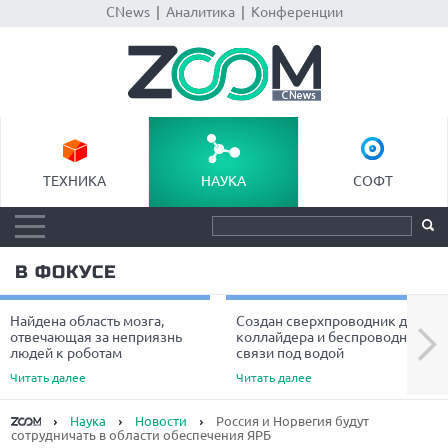
CNews
|
Аналитика
|
Конференции
ТЕХНИКА
НАУКА
СОФТ
В ФОКУСЕ
Найдена область мозга,
Создан сверхпроводник для
Next
отвечающая за неприязнь
коллайдера и беспроводной
людей к роботам
связи под водой
Читать далее
Читать далее
Наука
Новости
Россия и Норвегия будут
сотрудничать в области обеспечения ЯРБ