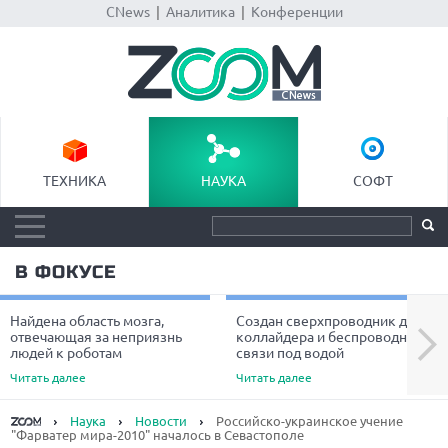
CNews
|
Аналитика
|
Конференции
ТЕХНИКА
НАУКА
СОФТ
В ФОКУСЕ
Найдена область мозга,
Создан сверхпроводник для
Next
отвечающая за неприязнь
коллайдера и беспроводной
людей к роботам
связи под водой
Читать далее
Читать далее
Наука
Новости
Российско-украинское учение
"Фарватер мира-2010" началось в Севастополе