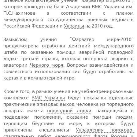
штабное
компьютерное
учение "Фарватер мира-2010",
которое проходит на базе Академии ВМС Украины им.
П.С.Нахимова в соответствии с планом
международного сотрудничества
военных
ведомств
Российской Федерации и
Украины
на 2010 год.
Замыслом учения "Фарватер мира-2010"
предусмотрена отработка действий международного
штаба по оказанию помощи аварийной подводной
лодке третьей страны, которая потерпела аварию в
акватории
Черного моря
. Вопросы взаимодействия и
совместного использования сил будут отработаны на
картах и в компьютерной игре.
Кроме того, в рамках учения на учебно-тренировочным
комплексе
ВМС Украины
будут показаны отдельные
практические эпизоды: выход человека из торпедного
аппарата макета
подводной лодки
, находящейся в
подводном положении, оказание помощи людям,
терпящим бедствие на море, к которым будут
привлечены специалисты
Управления поисково-
спасательных работ Черноморского флота России
и