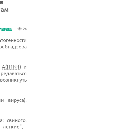
в
там
дицина
24
атогенности
требнадзора
и
A(H1N1
) и
ередаваться
возникнуть
и вируса).
: свиного,
 легкие", -