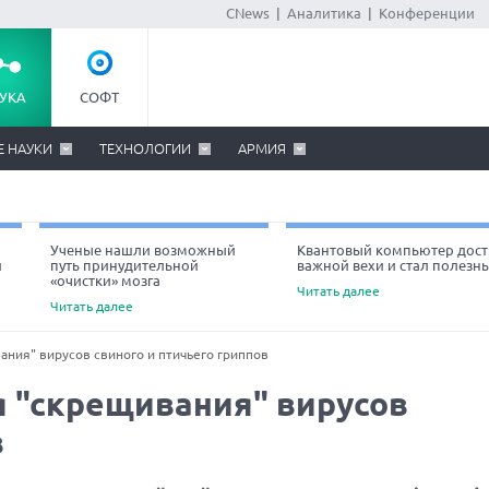
CNews
|
Аналитика
|
Конференции
УКА
СОФТ
Е НАУКИ
ТЕХНОЛОГИИ
АРМИЯ
Ученые нашли возможный
Квантовый компьютер дост
й
путь принудительной
важной вехи и стал полезн
«очистки» мозга
Читать далее
Читать далее
ния" вирусов свиного и птичьего гриппов
я "скрещивания" вирусов
в