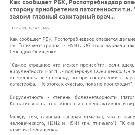
Как сообщает РБК, Роспотребнадзор опа
сторону приобретения патогенности т.н. 
заявил главный санитарный врач...
01.12.2009, ВТ, 14:10, Мск
Как сообщает
РБК
, Роспотребнадзор опасается дальн
т.н. "птичьего гриппа" - H5N1. Об этом журналист
Геннадий Онищенко.
"Самое страшное что может произойти, если здесь
вирулентности H5N1", - подчеркнул
Г.Онищенко
. Он п
от человека к человеку, но при соединении с зар
катастрофа. "Но этого, к счастью, пока не происходит"
Вирулентность - степень болезнетворности (пат
Контагиозность - способность и степень активности ви
Между тем, главный санврач отметил, что и ны
человеческого, H3N2 и H5N1 (т.н."птичьего"). "К с
отметил Г.Онищенко.