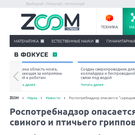
Выбирай : Покупай : Используй
ТЕХНИКА
НА
МАТЕМАТИКА
ЕСТЕСТВЕННЫЕ НАУКИ
ГУМАНИТАРНЫ
В ФОКУСЕ
Найдена область мозга,
Создан сверхпроводник для
отвечающая за неприязнь
коллайдера и беспроводно
людей к роботам
связи под водой
Читать далее
Читать далее
Наука
Новости
Роспотребнадзор опасается "скрещива
Роспотребнадзор опасаетс
свиного и птичьего гриппо