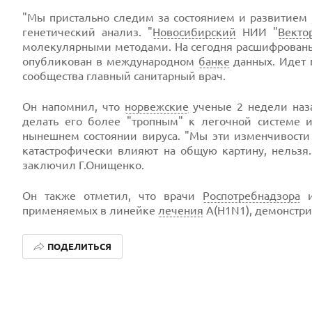
"Мы пристально следим за состоянием и развитием
генетический анализ. "
Новосибирский
НИИ "
Векто
молекулярными методами. На сегодня расшифрованы 
опубликован в международном
банке
данных. Идет 
сообщества главный санитарный врач.
Он напомнил, что
норвежские
ученые 2 недели наз
делать его более "тропным" к легочной системе
нынешнем состоянии вируса. "Мы эти изменчивости т
катастрофически влияют на общую картину, нельзя.
заключил Г.Онищенко.
Он также отметил, что врачи
Роспотребнадзора
и
применяемых в линейке
лечения
A(H1N1), демонстри
ПОДЕЛИТЬСЯ