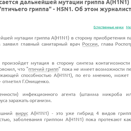
сается дальнейшей мутации гриппа A(H1N1) 
"птичьего гриппа" - H5N1. Об этом журналис
Естественные науки
Ме
ейшей мутации гриппа A(H1N1) в сторону приобретения п
ам заявил главный санитарный врач
России
, глава Роспо
 произойдет мутация в сторону синтеза контагиозност
ояснил, что "
птичий грипп
" пока не имеет возможности п
ажающей способностью A(H1N1), по его мнению, может 
, - отметил Г.Онищенко.
огенности) инфекционного агента (штамма микроба ил
руса заражать организм.
нешний
вирус
A(H1N1) - это уже гибрид 4 видов гриппа
частью, заболевания гриппом A(H1N1) пока протекают как