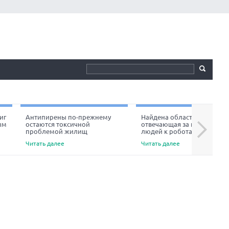
иг
Антипирены по-прежнему
Найдена область мозга,
ым
остаются токсичной
отвечающая за неприязнь
Next
проблемой жилищ
людей к роботам
Читать далее
Читать далее