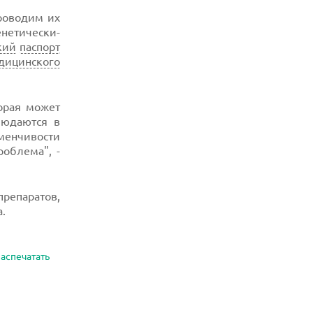
роводим их
нетически-
кий
паспорт
дицинского
орая может
людаются в
зменчивости
роблема", -
репаратов,
.
аспечатать