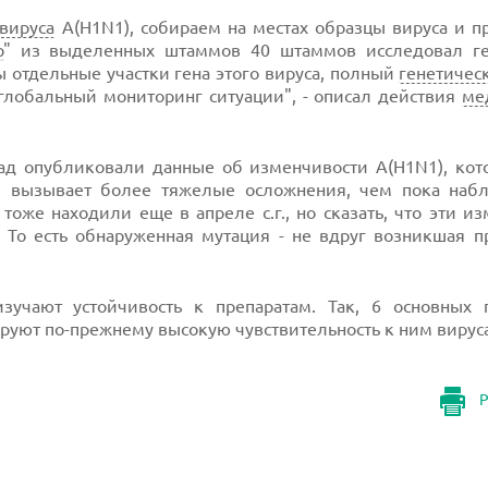
вируса
A(H1N1), собираем на местах образцы вируса и п
р
" из выделенных штаммов 40 штаммов исследовал ге
отдельные участки гена этого вируса, полный
генетичес
глобальный мониторинг ситуации", - описал действия
ме
ад опубликовали данные об изменчивости A(H1N1), кот
 и вызывает более тяжелые осложнения, чем пока наб
оже находили еще в апреле с.г., но сказать, что эти и
 То есть обнаруженная мутация - не вдруг возникшая п
зучают устойчивость к препаратам. Так, 6 основных п
руют по-прежнему высокую чувствительность к ним вируса
Р