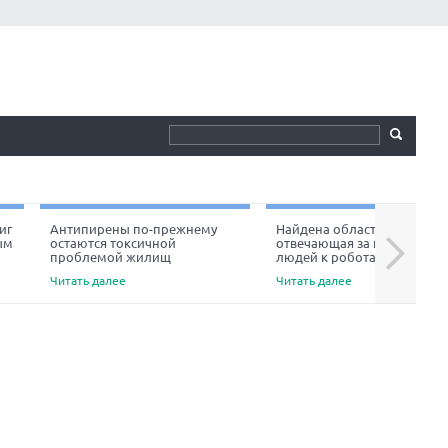
иг
Антипирены по-прежнему
Найдена область мозга,
ым
остаются токсичной
отвечающая за неприязнь
Next
проблемой жилищ
людей к роботам
Читать далее
Читать далее