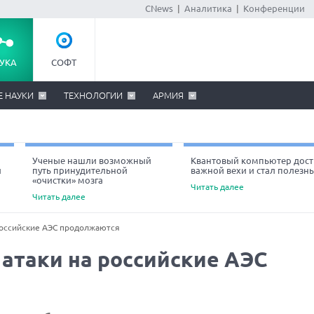
CNews
|
Аналитика
|
Конференции
УКА
СОФТ
Е НАУКИ
ТЕХНОЛОГИИ
АРМИЯ
Ученые нашли возможный
Квантовый компьютер дост
й
путь принудительной
важной вехи и стал полезн
«очистки» мозга
Читать далее
Читать далее
российские АЭС продолжаются
атаки на российские АЭС