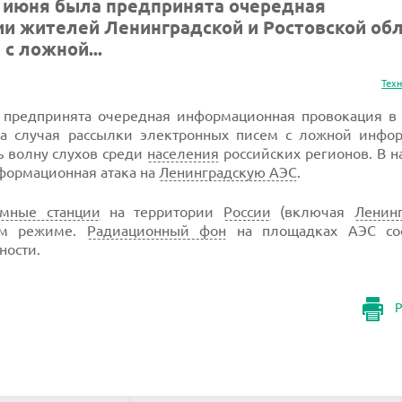
5 июня была предпринята очередная
и жителей Ленинградской и Ростовской обл
с ложной...
Тех
а предпринята очередная информационная провокация в
а случая рассылки электронных писем с ложной инфо
ь волну слухов среди
населения
российских регионов. В 
формационная атака на
Ленинградскую АЭС
.
омные станции
на территории
России
(включая
Ленин
ном режиме.
Радиационный фон
на площадках АЭС соо
ности.
Р