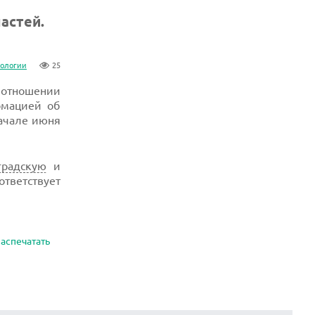
астей.
нологии
25
 отношении
рмацией об
начале июня
градскую
и
тветствует
аспечатать