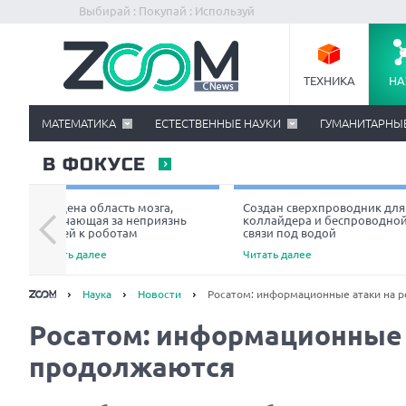
Выбирай : Покупай : Используй
ТЕХНИКА
НА
МАТЕМАТИКА
ЕСТЕСТВЕННЫЕ НАУКИ
ГУМАНИТАРНЫ
В ФОКУСЕ
Найдена область мозга,
Создан сверхпроводник для
отвечающая за неприязнь
коллайдера и беспроводно
людей к роботам
связи под водой
Читать далее
Читать далее
Наука
Новости
Росатом: информационные атаки на 
Росатом: информационные 
продолжаются