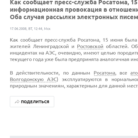
Как сообщает пресс-служба Росатома, 1
информационная провокация в отношени
Оба случая рассылки электронных писем 
17.06.2008, ВТ, 12:44, Мск
Как сообщает пресс-служба Росатома, 15 июня был
жителей Ленинградской и
Ростовской
областей. Об
инцидентах на АЭС, очевидно, имеют целью породит
текущего года уже была предпринята аналогичная ин
В действительности, по данным
Росатома
, все
ат
Волгодонскую АЭС
) эксплуатируются в нормаль
природным значениям, характерным для данной мест
ПОДЕЛИТЬСЯ