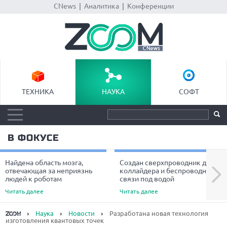
CNews
|
Аналитика
|
Конференции
ТЕХНИКА
НАУКА
СОФТ
В ФОКУСЕ
Найдена область мозга,
Создан сверхпроводник для
Next
отвечающая за неприязнь
коллайдера и беспроводной
людей к роботам
связи под водой
Читать далее
Читать далее
Наука
Новости
Разработана новая технология
изготовления квантовых точек