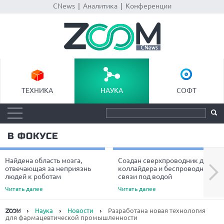
CNews
|
Аналитика
|
Конференции
ТЕХНИКА
НАУКА
СОФТ
В ФОКУСЕ
Найдена область мозга,
Создан сверхпроводник для
Next
отвечающая за неприязнь
коллайдера и беспроводной
людей к роботам
связи под водой
Читать далее
Читать далее
Наука
Новости
Разработана новая технология
для фармацевтической промышленности