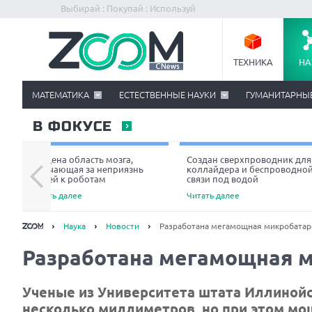
Выбирай : Покупай : Используй
ТЕХНИКА
НА
МАТЕМАТИКА
ЕСТЕСТВЕННЫЕ НАУКИ
ГУМАНИТАРНЫ
В ФОКУСЕ
Найдена область мозга,
Создан сверхпроводник для
отвечающая за неприязнь
коллайдера и беспроводно
людей к роботам
связи под водой
Читать далее
Читать далее
Наука
Новости
Разработана мегамощная микробатар
Разработана мегамощная 
Ученые из Университета штата Иллиной
несколько миллиметров, но при этом мощ