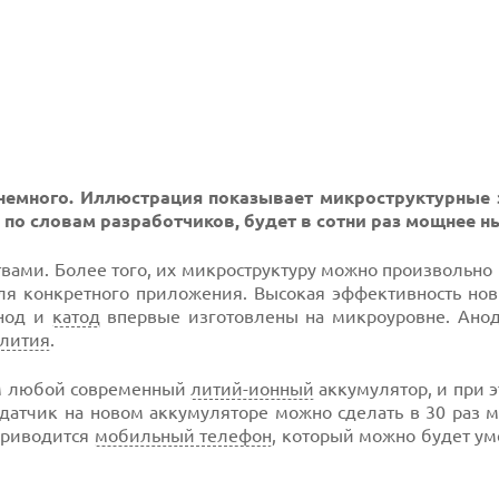
 немного. Иллюстрация показывает микроструктурные
, по словам разработчиков, будет в сотни раз мощнее 
вами. Более того, их микроструктуру можно произвольно 
ля конкретного приложения. Высокая эффективность нов
анод и
катод
впервые изготовлены на микроуровне. Анод
лития
.
ем любой современный
литий-ионный
аккумулятор, и при 
датчик на новом аккумуляторе можно сделать в 30 раз 
приводится
мобильный телефон
, который можно будет у