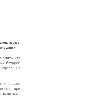
 электроды
нынешних
менять, что
ых батарей
 сделан из
этом выдает
меньше, при
меньшить до