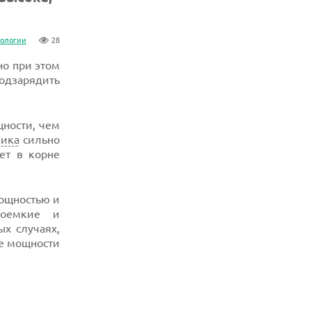
нологии
28
но при этом
одзарядить
щности, чем
ника
сильно
ет в корне
мощностью и
лоемкие и
ых случаях,
ие мощности