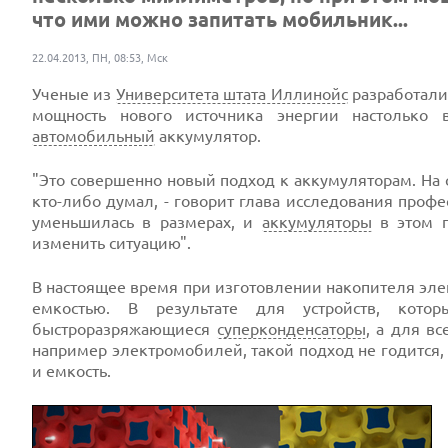
что ими можно запитать мобильник...
22.04.2013, ПН, 08:53, Мск
Ученые из
Университета штата Иллинойс
разработали
мощность нового источника энергии настолько
автомобильный
аккумулятор.
"Это совершенно новый подход к аккумуляторам. На 
кто-либо думал, - говорит глава исследования проф
уменьшилась в размерах, и
аккумуляторы
в этом п
изменить ситуацию".
В настоящее время при изготовлении накопителя эл
емкостью. В результате для устройств, кот
быстроразряжающиеся
суперконденсаторы
, а для в
например электромобилей, такой подход не годится,
и емкость.