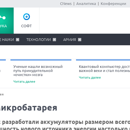
CNews
|
Аналитика
|
Конференции
УКА
СОФТ
Е НАУКИ
ТЕХНОЛОГИИ
АРМИЯ
Ученые нашли возможный
Квантовый компьютер дост
й
путь принудительной
важной вехи и стал полезн
«очистки» мозга
Читать далее
Читать далее
ея
микробатарея
с разработали аккумуляторы размером всег
ность нового источника энергии настолько 