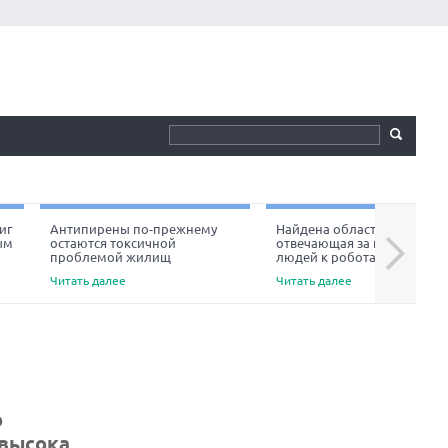
иг
Антипирены по-прежнему
Найдена область мозга,
ым
остаются токсичной
отвечающая за неприязнь
Next
проблемой жилищ
людей к роботам
Читать далее
Читать далее
о
высока,