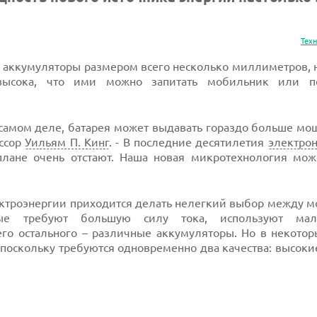
Тех
 аккумуляторы размером всего несколько миллиметров, 
 высока, что ими можно запитать мобильник или п
самом деле, батарея может выдавать гораздо больше мо
ессор
Уильям П. Кинг
. - В последние десятилетия
электро
лане очень отстают. Наша новая микротехнология мож
ектроэнергии приходится делать нелегкий выбор между 
орые требуют большую силу тока, используют ма
сего остального – различные аккумуляторы. Но в некотор
 поскольку требуются одновременно два качества: высок