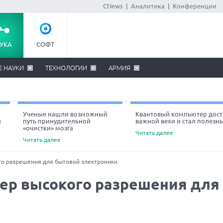
CNews
|
Аналитика
|
Конференции
УКА
СОФТ
Е НАУКИ
ТЕХНОЛОГИИ
АРМИЯ
Ученые нашли возможный
Квантовый компьютер дост
й
путь принудительной
важной вехи и стал полезн
«очистки» мозга
Читать далее
Читать далее
го разрешения для бытовой электроники
ер высокого разрешения для