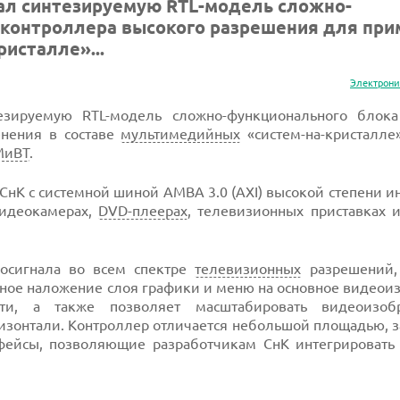
тал синтезируемую RTL-модель сложно-
оконтроллера высокого разрешения для пр
исталле»...
Электрони
зируемую RTL-модель сложно-функционального блока
нения в составе
мультимедийных
«систем-на-кристалле»
МиВТ
.
СнК с системной шиной AMBA 3.0 (AXI) высокой степени и
видеокамерах,
DVD-плеерах
, телевизионных приставках 
осигнала во всем спектре
телевизионных
разрешений,
тное наложение слоя графики и меню на основное видео
ти, а также позволяет масштабировать видеоизоб
изонтали. Контроллер отличается небольшой площадью, 
фейсы, позволяющие разработчикам СнК интегрировать 