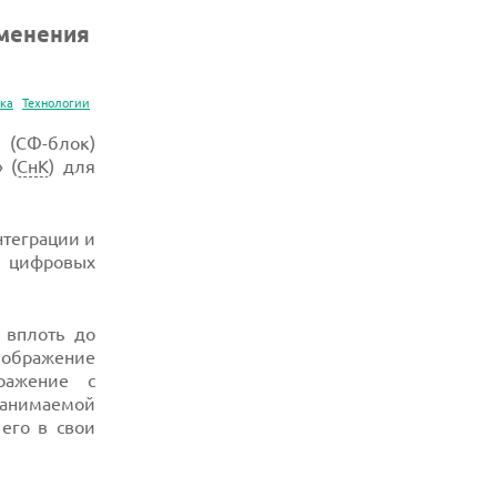
именения
ка
Технологии
 (СФ-блок)
 (
СнК
) для
нтеграции и
и цифровых
 вплоть до
изображение
ражение с
занимаемой
его в свои