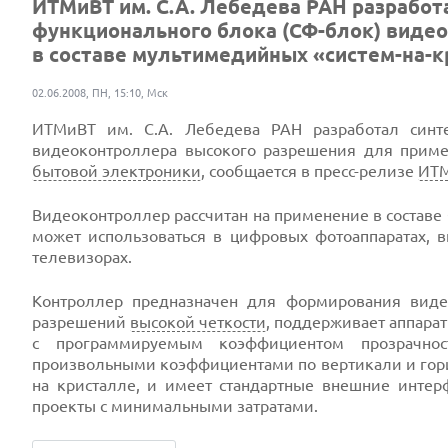
ИТМиВТ им. С.А. Лебедева РАН разрабо
функционального блока (СФ-блок) виде
в составе мультимедийных «систем-на-кр
02.06.2008, ПН, 15:10, Мск
ИТМиВТ им. С.А. Лебедева РАН разработал синте
видеоконтроллера высокого разрешения для приме
бытовой электроники
, сообщается в пресс-релизе
ИТ
Видеоконтроллер рассчитан на применение в составе 
может использоваться в цифровых фотоаппаратах, 
телевизорах.
Контроллер предназначен для формирования виде
разрешений
высокой четкости
, поддерживает аппара
с программируемым коэффициентом прозрачнос
произвольными коэффициентами по вертикали и гор
на кристалле, и имеет стандартные внешние интер
проекты с минимальными затратами.