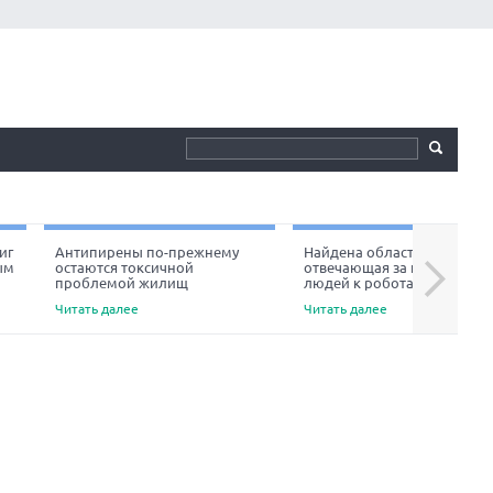
иг
Антипирены по-прежнему
Найдена область мозга,
ым
остаются токсичной
отвечающая за неприязнь
Next
проблемой жилищ
людей к роботам
Читать далее
Читать далее