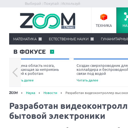
Выбирай : Покупай : Используй
ТЕХНИКА
НА
МАТЕМАТИКА
ЕСТЕСТВЕННЫЕ НАУКИ
ГУМАНИТАРНЫ
В ФОКУСЕ
Найдена область мозга,
Создан сверхпроводник для
отвечающая за неприязнь
коллайдера и беспроводно
людей к роботам
связи под водой
Читать далее
Читать далее
Наука
Новости
Разработан видеоконтроллер высоко
Разработан видеоконтролл
бытовой электроники