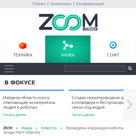
CNews
|
Аналитика
|
Конференции
ТЕХНИКА
НАУКА
СОФТ
В ФОКУСЕ
Найдена область мозга,
Создан сверхпроводник для
Next
отвечающая за неприязнь
коллайдера и беспроводной
людей к роботам
связи под водой
Читать далее
Читать далее
Наука
Новости
Проведена коррекция орбиты
зонда Mars Odyssey