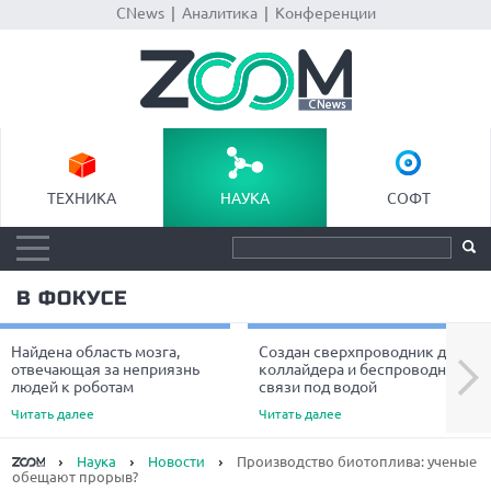
CNews
|
Аналитика
|
Конференции
ТЕХНИКА
НАУКА
СОФТ
В ФОКУСЕ
Найдена область мозга,
Создан сверхпроводник для
Next
отвечающая за неприязнь
коллайдера и беспроводной
людей к роботам
связи под водой
Читать далее
Читать далее
Наука
Новости
Производство биотоплива: ученые
обещают прорыв?