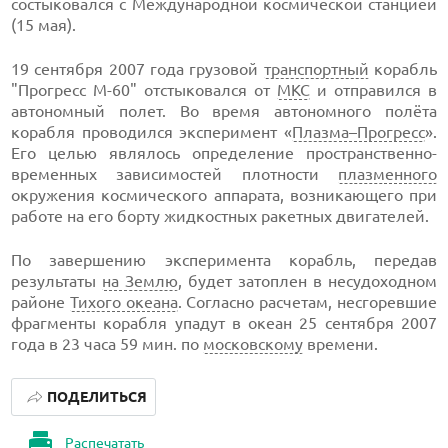
состыковался с Международной космической станцией
(15 мая).
19 сентября 2007 года грузовой
транспортный
корабль
"Прогресс М-60" отстыковался от
МКС
и отправился в
автономный полет. Во время автономного полёта
корабля проводился эксперимент «
Плазма–Прогресс
».
Его целью являлось определение пространственно-
временных зависимостей плотности
плазменного
окружения космического аппарата, возникающего при
работе на его борту жидкостных ракетных двигателей.
По завершению эксперимента корабль, передав
результаты
на Землю
, будет затоплен в несудоходном
районе
Тихого океана
. Согласно расчетам, несгоревшие
фрагменты корабля упадут в океан 25 сентября 2007
года в 23 часа 59 мин. по
московскому
времени.
ПОДЕЛИТЬСЯ
Распечатать