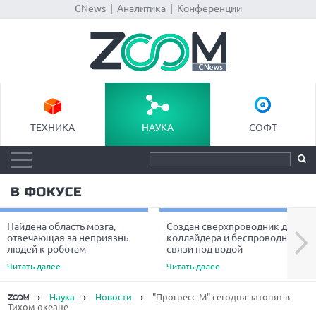
CNews
|
Аналитика
|
Конференции
ТЕХНИКА
НАУКА
СОФТ
В ФОКУСЕ
Найдена область мозга,
Создан сверхпроводник для
Next
отвечающая за неприязнь
коллайдера и беспроводной
людей к роботам
связи под водой
Читать далее
Читать далее
Наука
Новости
"Прогресс-М" сегодня затопят в
Тихом океане