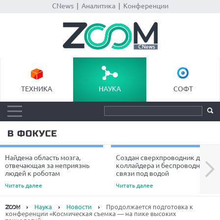
CNews
|
Аналитика
|
Конференции
ТЕХНИКА
НАУКА
СОФТ
В ФОКУСЕ
Найдена область мозга,
Создан сверхпроводник для
Next
отвечающая за неприязнь
коллайдера и беспроводной
людей к роботам
связи под водой
Читать далее
Читать далее
Наука
Новости
Продолжается подготовка к
конференции «Космическая съемка — на пике высоких