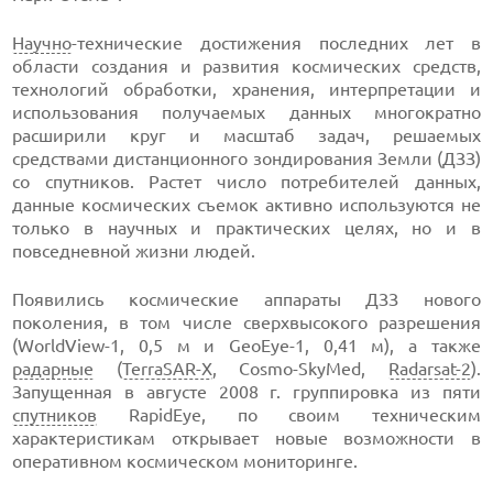
Научно
-технические достижения последних лет в
области создания и развития космических средств,
технологий обработки, хранения, интерпретации и
использования получаемых данных многократно
расширили круг и масштаб задач, решаемых
средствами дистанционного зондирования Земли (ДЗЗ)
со спутников. Растет число потребителей данных,
данные космических съемок активно используются не
только в научных и практических целях, но и в
повседневной жизни людей.
Появились космические аппараты ДЗЗ нового
поколения, в том числе сверхвысокого разрешения
(WorldView-1, 0,5 м и GeoEye-1, 0,41 м), а также
радарные
(
TerraSAR-X
, Cosmo-SkyMed,
Radarsat-2
).
Запущенная в августе 2008 г. группировка из пяти
спутников
RapidEye, по своим техническим
характеристикам открывает новые возможности в
оперативном космическом мониторинге.