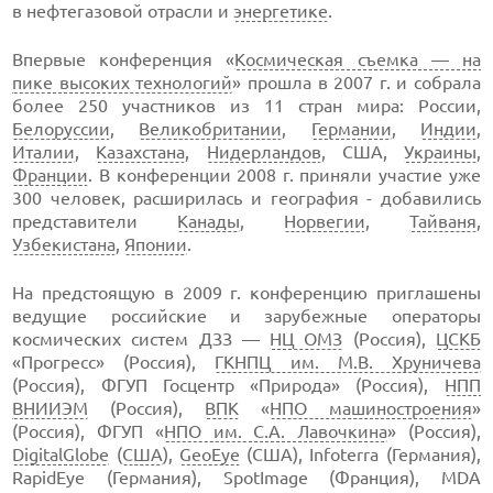
в нефтегазовой отрасли и
энергетике
.
Впервые конференция «
Космическая съемка — на
пике высоких технологий
» прошла в 2007 г. и собрала
более 250 участников из 11 стран мира: России,
Белоруссии
,
Великобритании
,
Германии
,
Индии
,
Италии
,
Казахстана
,
Нидерландов
, США,
Украины
,
Франции
. В конференции 2008 г. приняли участие уже
300 человек, расширилась и география - добавились
представители
Канады
,
Норвегии
,
Тайваня
,
Узбекистана
,
Японии
.
На предстоящую в 2009 г. конференцию приглашены
ведущие российские и зарубежные операторы
космических систем ДЗЗ —
НЦ ОМЗ
(Россия),
ЦСКБ
«Прогресс» (Россия),
ГКНПЦ им. М.В. Хруничева
(Россия), ФГУП Госцентр «Природа» (Россия),
НПП
ВНИИЭМ
(Россия),
ВПК
«
НПО машиностроения
»
(Россия), ФГУП «
НПО им. С.А. Лавочкина
» (Россия),
DigitalGlobe
(
США
),
GeoEye
(США), Infoterra (Германия),
RapidEye (Германия), SpotImage (Франция), MDA