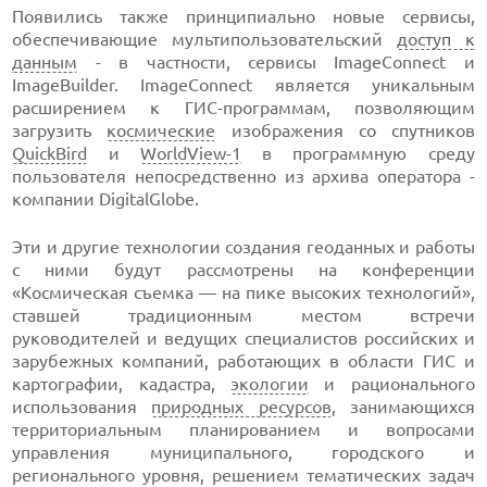
Появились также принципиально новые сервисы,
обеспечивающие мультипользовательский
доступ к
данным
- в частности, сервисы ImageConnect и
ImageBuilder. ImageConnect является уникальным
расширением к ГИС-программам, позволяющим
загрузить
космические
изображения со спутников
QuickBird
и
WorldView-1
в программную среду
пользователя непосредственно из архива оператора -
компании DigitalGlobe.
Эти и другие технологии создания геоданных и работы
с ними будут рассмотрены на конференции
«Космическая съемка — на пике высоких технологий»,
ставшей традиционным местом встречи
руководителей и ведущих специалистов российских и
зарубежных компаний, работающих в области ГИС и
картографии, кадастра,
экологии
и рационального
использования
природных ресурсов
, занимающихся
территориальным планированием и вопросами
управления муниципального, городского и
регионального уровня, решением тематических задач