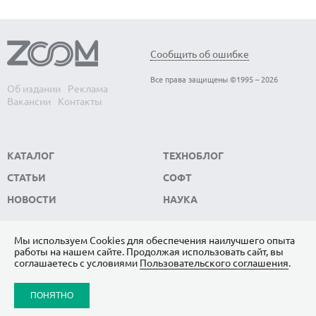
Сообщить об ошибке
Все права защищены ©1995 – 2026
Об издании
Реклама
Вакансии
Контакты
КАТАЛОГ
ТЕХНОБЛОГ
СТАТЬИ
СОФТ
НОВОСТИ
НАУКА
Мы используем Сookies для обеспечения наилучшего опыта
работы на нашем сайте. Продолжая использовать сайт, вы
ПОДПИШИТЕСЬ НА НАС
соглашаетесь с условиями
Пользовательского соглашения
.
ЯНДЕКС.ДЗЕН
ПОНЯТНО
ВКОНТАКТЕ