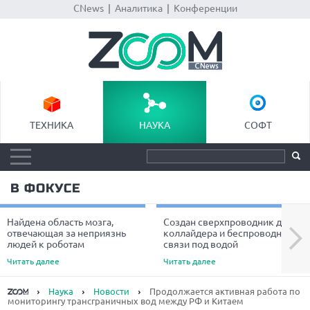
CNews
|
Аналитика
|
Конференции
ТЕХНИКА
НАУКА
СОФТ
В ФОКУСЕ
Найдена область мозга,
Создан сверхпроводник для
Next
отвечающая за неприязнь
коллайдера и беспроводной
людей к роботам
связи под водой
Читать далее
Читать далее
Наука
Новости
Продолжается активная работа по
мониторингу трансграничных вод между РФ и Китаем