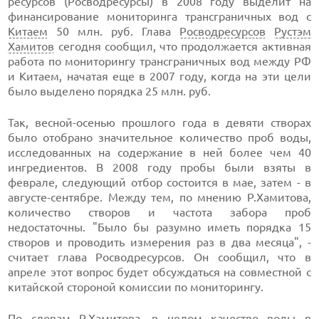
ресурсов (Росводресурсы) в 2008 году выделит на
финансирование мониторинга трансграничных вод с
Китаем
50 млн. руб. Глава
Росводресурсов
Рустэм
Хамитов
сегодня сообщил, что продолжается активная
работа по мониторингу трансграничных вод между РФ
и Китаем, начатая еще в 2007 году, когда на эти цели
было выделено порядка 25 млн. руб.
Так, весной-осенью прошлого года в девяти створах
было отобрано значительное количество проб воды,
исследованных на содержание в ней более чем 40
ингредиентов. В 2008 году пробы были взяты в
феврале, следующий отбор состоится в мае, затем - в
августе-сентябре. Между тем, по мнению Р.Хамитова,
количество створов и частота забора проб
недостаточны. "Было бы разумно иметь порядка 15
створов и проводить измерения раз в два месяца", -
считает глава Росводресурсов. Он сообщил, что в
апреле этот вопрос будет обсуждаться на совместной с
китайской стороной комиссии по мониторингу.
По словам Р.Хамитова, в целом качество воды в