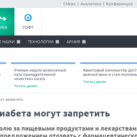
CNews
|
Аналитика
|
Конференции
УКА
СОФТ
Е НАУКИ
ТЕХНОЛОГИИ
АРМИЯ
Ученые нашли возможный
Квантовый компьютер дост
й
путь принудительной
важной вехи и стал полезн
«очистки» мозга
Читать далее
Читать далее
ут запретить
иабета могут запретить
олю за пищевыми продуктами и лекарствам
с предложением отозвать с фармацевтическ