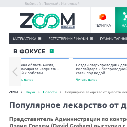
Выбирай : Покупай : Используй
ТЕХНИКА
НА
МАТЕМАТИКА
ЕСТЕСТВЕННЫЕ НАУКИ
ГУМАНИТАРНЫ
В ФОКУСЕ
Найдена область мозга,
Создан сверхпроводник для
отвечающая за неприязнь
коллайдера и беспроводно
людей к роботам
связи под водой
Читать далее
Читать далее
Наука
Новости
Популярное лекарство от диабета мог
Популярное лекарство от д
Представитель Администрации по контр
Дэвид Грехем (David Graham) выступил 