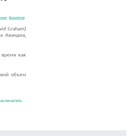
имия
Биология
vid Graham)
а Авандиа,
 время как
овой объем
аспечатать