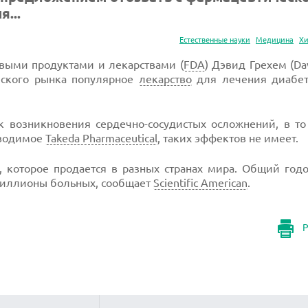
...
Естественные науки
Медицина
Х
выми продуктами и лекарствами (
FDA
) Дэвид Грехем (Da
еского рынка популярное
лекарство
для лечения диабет
 возникновения сердечно-сосудистых осложнений, в то
зводимое
Takeda Pharmaceutical
, таких эффектов не имеет.
, которое продается в разных странах мира. Общий год
 миллионы больных, сообщает
Scientific American
.
Р