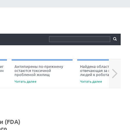
иг
Антипирены по-прежнему
Найдена область мозга,
ым
остаются токсичной
отвечающая за неприязнь
Next
проблемой жилищ
людей к роботам
Читать далее
Читать далее
и (FDA)
ого