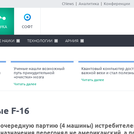
CNews
|
Аналитика
|
Конференции
УКА
СОФТ
Е НАУКИ
ТЕХНОЛОГИИ
АРМИЯ
Ученые нашли возможный
Квантовый компьютер дост
й
путь принудительной
важной вехи и стал полезн
«очистки» мозга
Читать далее
Читать далее
е F-16
 очередную партию (4 машины) истребителе
у назначения перегонял не американский, а 