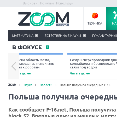
Выбирай : Покупай : Используй
ТЕХНИКА
НА
МАТЕМАТИКА
ЕСТЕСТВЕННЫЕ НАУКИ
ГУМАНИТАРНЫ
В ФОКУСЕ
Найдена область мозга,
Создан сверхпроводник для
отвечающая за неприязнь
коллайдера и беспроводно
людей к роботам
связи под водой
Читать далее
Читать далее
Наука
Новости
Польша получила очередные F-16
Польша получила очередны
Как сообщает F-16.net, Польша получила
block 52. Впервые одну из машин к мест