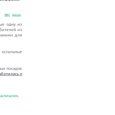
ВВС
Армия
ые одну из
бителей из
ваниям для
, остальные
ных посадок
аботилась о
аспечатать