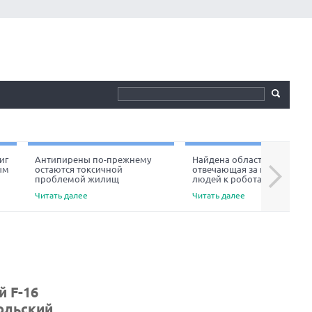
иг
Антипирены по-прежнему
Найдена область мозга,
ым
остаются токсичной
отвечающая за неприязнь
Next
проблемой жилищ
людей к роботам
Читать далее
Читать далее
й F-16
польский