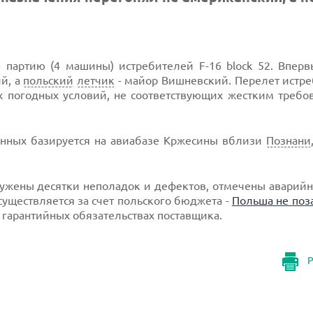
 партию (4 машины) истребителей F-16 block 52. Вперв
й, а
польский
летчик
- майор Вишневский. Перелет истре
 погодных условий, не соответствующих жестким требо
анных базируется на авиабазе Кржесины вблизи
Познани
ружены десятки неполадок и дефектов, отмечены аварий
существляется за счет польского бюджета -
Польша не поз
о гарантийных обязательствах поставщика.
Р