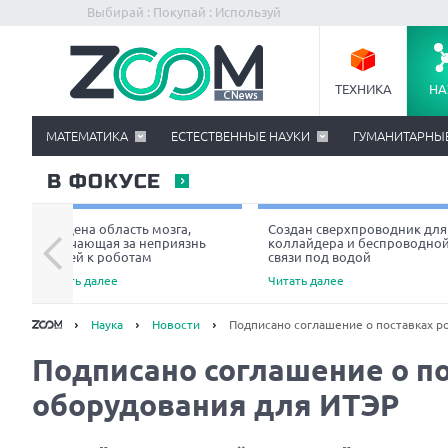
Выбирай : Покупай : Используй
ТЕХНИКА
НА
МАТЕМАТИКА
ЕСТЕСТВЕННЫЕ НАУКИ
ГУМАНИТАРНЫ
В ФОКУСЕ
Найдена область мозга,
Создан сверхпроводник для
отвечающая за неприязнь
коллайдера и беспроводно
людей к роботам
связи под водой
Читать далее
Читать далее
Наука
Новости
Подписано соглашение о поставках р
Подписано соглашение о по
оборудования для ИТЭР