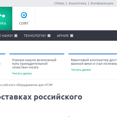
CNews
|
Аналитика
|
Конференции
УКА
СОФТ
Е НАУКИ
ТЕХНОЛОГИИ
АРМИЯ
Ученые нашли возможный
Квантовый компьютер дост
й
путь принудительной
важной вехи и стал полезн
«очистки» мозга
Читать далее
Читать далее
оссийского оборудования для ИТЭР
ставках российского