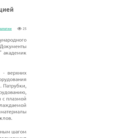
цией
нологии
25
ународного
 Документы
" академик
 - верхних
орудования
. Патрубки,
рудованию,
 с плазмой
хлаждаемой
материалы
клов.
жным шагом