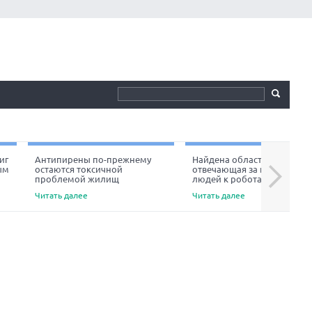
иг
Антипирены по-прежнему
Найдена область мозга,
ым
остаются токсичной
отвечающая за неприязнь
Next
проблемой жилищ
людей к роботам
Читать далее
Читать далее