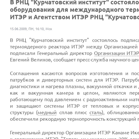
В РНЦ "Курчатовский институт" состояло
оборудования для международного тер
ИТЭР и Агентством ИТЭР РНЦ "Курчатовск
15.06.2009, ПН, 16:10, Мск
В РНЦ "Курчатовский институт" состоялось подпи
термоядерного реактора ИТЭР между Организацией 
подписали Генеральный директор
Организации ИТЭ
Евгений Велихов, сообщает пресс-служба научного цен
Соглашения касаются вопросов изготовления и пос
патрубков и диверторных систем для ИТЭР. Патру
диагностики и нагрева плазмы, вакуумной откачки и 
как и вакуумная камера в целом, являются пер
работающему под давлением с радиоактивными мате
и защищают системы ИТЭР от тепловых и корпуск
структуры (
медный
сплав плюс
сталь
), облицованн
обеспечили рекордную термопрочность конструкций п
Генеральный директор Организации ИТЭР Канаме Ике