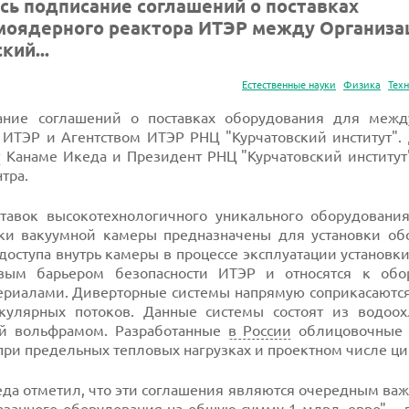
сь подписание соглашений о поставках
моядерного реактора ИТЭР между Организа
ий...
Естественные науки
Физика
Тех
сание соглашений о поставках оборудования для межд
ИТЭР и Агентством ИТЭР РНЦ "Курчатовский институт".
Р
Канаме Икеда и Президент РНЦ "Курчатовский институт
тра.
тавок высокотехнологичного уникального оборудования
бки вакуумной камеры предназначены для установки об
доступа внутрь камеры в процессе эксплуатации установки
вым барьером безопасности ИТЭР и относятся к обо
риалами. Диверторные системы напрямую соприкасаются
улярных потоков. Данные системы состоят из водоо
ой вольфрамом. Разработанные
в России
облицовочные 
ри предельных тепловых нагрузках и проектном числе ци
да отметил, что эти соглашения являются очередным ва