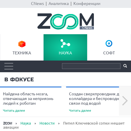
CNews
|
Аналитика
|
Конференции
ТЕХНИКА
НАУКА
СОФТ
В ФОКУСЕ
Найдена область мозга,
Создан сверхпроводник для
Next
отвечающая за неприязнь
коллайдера и беспроводной
людей к роботам
связи под водой
Читать далее
Читать далее
Наука
Новости
Пепел Ключевской сопки мешает
авиации