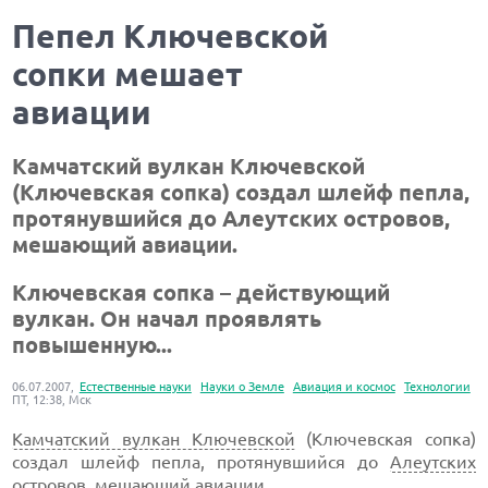
Пепел Ключевской
сопки мешает
авиации
Камчатский вулкан Ключевской
(Ключевская сопка) создал шлейф пепла,
протянувшийся до Алеутских островов,
мешающий авиации.
Ключевская сопка – действующий
вулкан. Он начал проявлять
повышенную...
06.07.2007,
Естественные науки
Науки о Земле
Авиация и космос
Технологии
ПТ, 12:38, Мск
Камчатский вулкан Ключевской
(Ключевская сопка)
создал шлейф пепла, протянувшийся до
Алеутских
островов
, мешающий
авиации
.