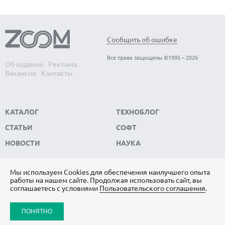
Сообщить об ошибке
Все права защищены ©1995 – 2026
Об издании
Реклама
Вакансии
Контакты
КАТАЛОГ
ТЕХНОБЛОГ
СТАТЬИ
СОФТ
НОВОСТИ
НАУКА
Мы используем Сookies для обеспечения наилучшего опыта
работы на нашем сайте. Продолжая использовать сайт, вы
ПОДПИШИТЕСЬ НА НАС
соглашаетесь с условиями
Пользовательского соглашения
.
ЯНДЕКС.ДЗЕН
ПОНЯТНО
ВКОНТАКТЕ