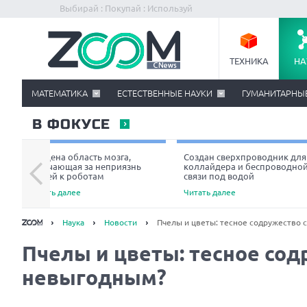
Выбирай : Покупай : Используй
ТЕХНИКА
НА
МАТЕМАТИКА
ЕСТЕСТВЕННЫЕ НАУКИ
ГУМАНИТАРНЫ
В ФОКУСЕ
Найдена область мозга,
Создан сверхпроводник для
отвечающая за неприязнь
коллайдера и беспроводно
людей к роботам
связи под водой
Читать далее
Читать далее
Наука
Новости
Пчелы и цветы: тесное содружество 
Пчелы и цветы: тесное сод
невыгодным?