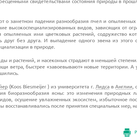
не бесценными свидетельствами состояния природы в прош
уют о заметном падении разнообразия пчел и опыляемых
зие высокоспециализированных видов, зависящих от огр
 и опыляемых ими цветковых растений, содружество кот
ь друг без друга. И выпадение одного звена из этого 
пециализации в природе.
ды и растений, и насекомых страдают в меньшей степени
ощи ветра, быстрее «завоевывают» новые территории. А 
ьшились.
йер
(Koos Biesmeijer ) из университета г.
Лидса
в
Англии
,
ния биоразнообразия ясны: это изменения природных л
цидов, осушение увлажненных экосистем, избыточное по
темы восстанавливались после принятия специальных мер, 
Р