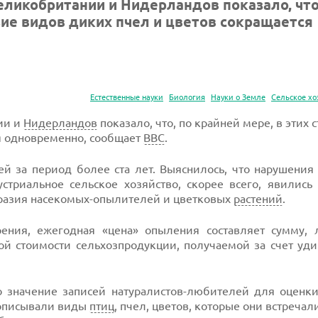
еликобритании и Нидерландов показало, что
азие видов диких пчел и цветов сокращается
Естественные науки
Биология
Науки о Земле
Сельское хо
ии и
Нидерландов
показало, что, по крайней мере, в этих с
я одновременно, сообщает
BBC
.
й за период более ста лет. Выяснилось, что нарушения
стриальное сельское хозяйство, скорее всего, явились
разия насекомых-опылителей и цветковых
растений
.
рения, ежегодная «цена» опыления составляет сумму,
ой стоимости сельхозпродукции, получаемой за счет уд
о значение записей натуралистов-любителей для оценк
 описывали виды
птиц
, пчел, цветов, которые они встречал