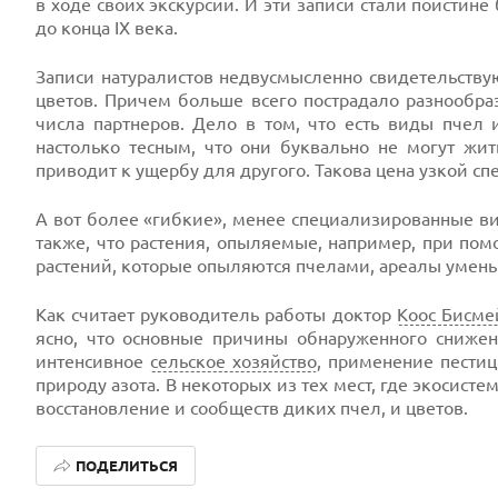
в ходе своих экскурсий. И эти записи стали поисти
до конца IX века.
Записи натуралистов недвусмысленно свидетельств
цветов. Причем больше всего пострадало разнообра
числа партнеров. Дело в том, что есть виды пчел
настолько тесным, что они буквально не могут жит
приводит к ущербу для другого. Такова цена узкой с
А вот более «гибкие», менее специализированные ви
также, что растения, опыляемые, например, при пом
растений, которые опыляются пчелами, ареалы умен
Как считает руководитель работы доктор
Коос Бисме
ясно, что основные причины обнаруженного сниже
интенсивное
сельское хозяйство
, применение пести
природу азота. В некоторых из тех мест, где экосис
восстановление и сообществ диких пчел, и цветов.
ПОДЕЛИТЬСЯ