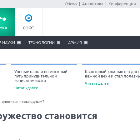
CNews
|
Аналитика
|
Конференции
УКА
СОФТ
Е НАУКИ
ТЕХНОЛОГИИ
АРМИЯ
Ученые нашли возможный
Квантовый компьютер дост
й
путь принудительной
важной вехи и стал полезн
«очистки» мозга
Читать далее
Читать далее
становится невыгодным?
ружество становится