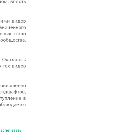
лом, вплоть
 ими видов
аниченного
орых стало
сообщества,
. Оказалось
у тех видов
 совершенно
андшафтов,
ступление в
наблюдается
аспечатать