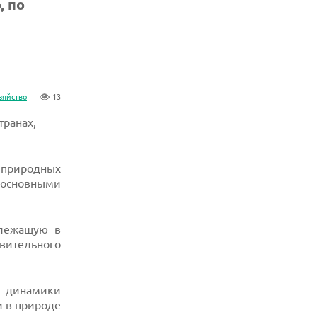
, по
зяйство
13
транах,
 природных
 основными
 лежащую в
ивительного
и динамики
и в природе