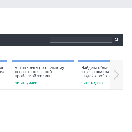
иг
Антипирены по-прежнему
Найдена область мозга,
ым
остаются токсичной
отвечающая за неприязнь
Next
проблемой жилищ
людей к роботам
Читать далее
Читать далее