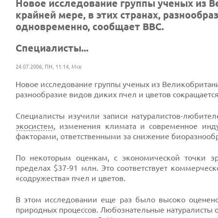
Новое исследование группы ученых из В
крайней мере, в этих странах, разнообр
одновременно, сообщает BBC.
Специалисты...
24.07.2006, ПН, 11:14, Мск
Новое исследование группы ученых из Великобритан
разнообразие видов диких пчел и цветов сокращаетс
Специалисты изучили записи натуралистов-любителе
экосистем
, изменения климата и современное инду
факторами, ответственными за снижение биоразнооб
По некоторым оценкам, с экономической точки з
пределах $37-91 млн. Это соответствует коммерческ
«содружества» пчел и цветов.
В этом исследовании еще раз было высоко оценен
природных процессов. Любознательные натуралисты