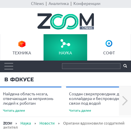
CNews
|
Аналитика
|
Конференции
ТЕХНИКА
НАУКА
СОФТ
В ФОКУСЕ
Найдена область мозга,
Создан сверхпроводник для
Next
отвечающая за неприязнь
коллайдера и беспроводной
людей к роботам
связи под водой
Читать далее
Читать далее
Наука
Новости
Оригами вдохновили создателей
антител