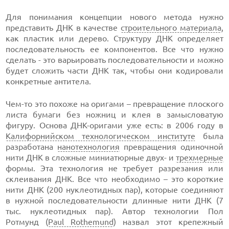
Для понимания концепции нового метода нужно
представить ДНК в качестве
строительного материала
,
как пластик или дерево. Структуру ДНК определяет
последовательность ее компонентов. Все что нужно
сделать - это варьировать последовательности и можно
будет сложить части ДНК так, чтобы они кодировали
конкретные антитела.
Чем-то это похоже на оригами – превращение плоского
листа бумаги без ножниц и клея в замысловатую
фигуру. Основа ДНК-оригами уже есть: в 2006 году в
Калифорнийском технологическом институте
была
разработана
нанотехнология
превращения одиночной
нити ДНК в сложные миниатюрные двух- и
трехмерные
формы. Эта технология не требует разрезания или
склеивания ДНК. Все что необходимо – это короткие
нити ДНК (200 нуклеотидных пар), которые соединяют
в нужной последовательности длинные нити ДНК (7
тыс. нуклеотидных пар). Автор технологии Пол
Ротмунд (
Paul Rothemund
) назвал этот крепежный