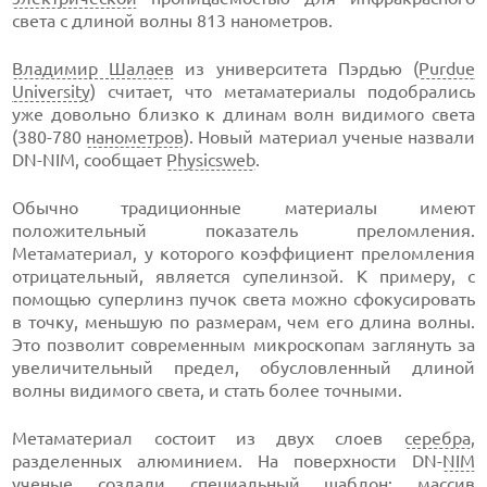
света с длиной волны 813 нанометров.
Владимир Шалаев
из университета Пэрдью (
Purdue
University
) считает, что метаматериалы подобрались
уже довольно близко к длинам волн видимого света
(380-780
нанометров
). Новый материал ученые назвали
DN-NIM, сообщает
Physicsweb
.
Обычно традиционные материалы имеют
положительный показатель преломления.
Метаматериал, у которого коэффициент преломления
отрицательный, является супелинзой. К примеру, с
помощью суперлинз пучок света можно сфокусировать
в точку, меньшую по размерам, чем его длина волны.
Это позволит современным микроскопам заглянуть за
увеличительный предел, обусловленный длиной
волны видимого света, и стать более точными.
Метаматериал состоит из двух слоев
серебра
,
разделенных алюминием. На поверхности DN-
NIM
ученые создали специальный шаблон: массив