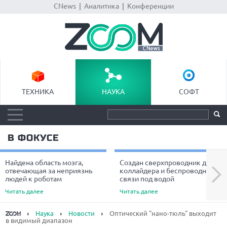
CNews
|
Аналитика
|
Конференции
ТЕХНИКА
НАУКА
СОФТ
В ФОКУСЕ
Найдена область мозга,
Создан сверхпроводник для
Next
отвечающая за неприязнь
коллайдера и беспроводной
людей к роботам
связи под водой
Читать далее
Читать далее
Наука
Новости
Оптический "нано-тюль" выходит
в видимый диапазон