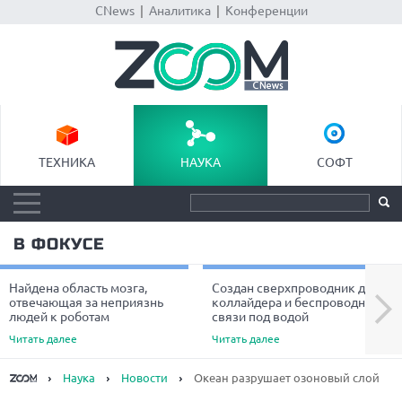
CNews
|
Аналитика
|
Конференции
ТЕХНИКА
НАУКА
СОФТ
В ФОКУСЕ
Найдена область мозга,
Создан сверхпроводник для
Next
отвечающая за неприязнь
коллайдера и беспроводной
людей к роботам
связи под водой
Читать далее
Читать далее
Наука
Новости
Океан разрушает озоновый слой