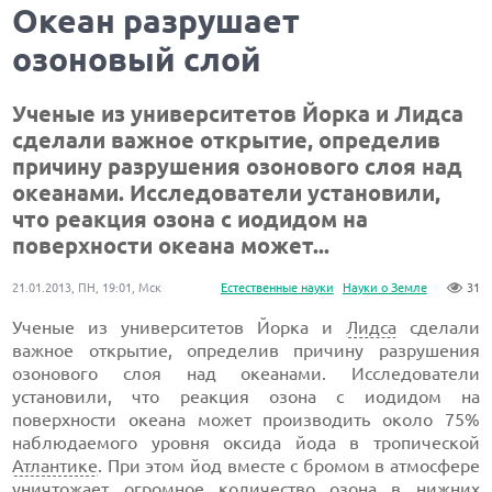
Океан разрушает
озоновый слой
Ученые из университетов Йорка и Лидса
сделали важное открытие, определив
причину разрушения озонового слоя над
океанами. Исследователи установили,
что реакция озона с иодидом на
поверхности океана может...
21.01.2013, ПН, 19:01, Мск
Естественные науки
Науки о Земле
31
Ученые из университетов Йорка и
Лидса
сделали
важное открытие, определив причину разрушения
озонового слоя над океанами. Исследователи
установили, что реакция озона с иодидом на
поверхности океана может производить около 75%
наблюдаемого уровня оксида йода в тропической
Атлантике
. При этом йод вместе с бромом в атмосфере
уничтожает огромное количество
озона
в нижних