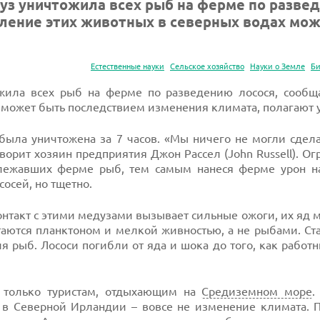
уз уничтожила всех рыб на ферме по разве
явление этих животных в северных водах мо
Естественные науки
Сельское хозяйство
Науки о Земле
Би
жила всех рыб на ферме по разведению лосося, сооб
 может быть последствием изменения климата, полагают 
была уничтожена за 7 часов. «Мы ничего не могли сдел
ворит хозяин предприятия Джон Рассел (John Russell). Ог
адлежавших ферме рыб, тем самым нанеся ферме урон на
осей, но тщетно.
Контакт с этими медузами вызывает сильные ожоги, их яд 
аются планктоном и мелкой живностью, а не рыбами. Ст
ля рыб. Лососи погибли от яда и шока до того, как рабо
ти только туристам, отдыхающим на
Средиземном море
.
й в Северной Ирландии – вовсе не изменение климата. 