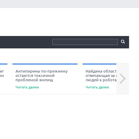
иг
Антипирены по-прежнему
Найдена область мозга,
ым
остаются токсичной
отвечающая за неприязнь
Next
проблемой жилищ
людей к роботам
Читать далее
Читать далее