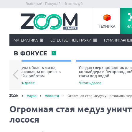
Выбирай : Покупай : Используй
ТЕХНИКА
НА
МАТЕМАТИКА
ЕСТЕСТВЕННЫЕ НАУКИ
ГУМАНИТАРНЫ
В ФОКУСЕ
Найдена область мозга,
Создан сверхпроводник для
отвечающая за неприязнь
коллайдера и беспроводно
людей к роботам
связи под водой
Читать далее
Читать далее
Наука
Новости
Огромная стая медуз уничтожила фер
Огромная стая медуз унич
лосося