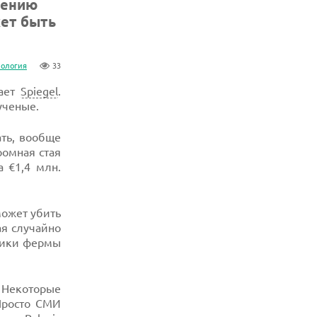
дению
жет быть
ология
33
щает
Spiegel
.
ученые.
ать, вообще
ромная стая
 €1,4 млн.
может убить
ая случайно
тники фермы
 Некоторые
Просто СМИ