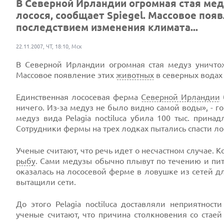
В Северной Ирландии огромная стая мед
лосося, сообщает Spiegel. Массовое по
последствием изменения климата...
22.11.2007, ЧТ, 18:10, Мск
В Северной Ирландии огромная стая медуз уничто
Массовое появление этих
животных
в северных водах
Единственная лососевая ферма
Северной Ирландии
ничего. Из-за медуз не было видно самой воды», - го
медуз вида Pelagia noctiluca убила 100 тыс. прин
Сотрудники фермы на трех лодках пытались спасти лос
Ученые считают, что речь идет о несчастном случае. 
рыбу
. Сами медузы обычно плывут по течению и пит
оказалась на лососевой ферме в ловушке из сетей д
вытащили сети.
До этого Pelagia noctiluca доставляли неприятнос
ученые считают, что причина столкновения со стае