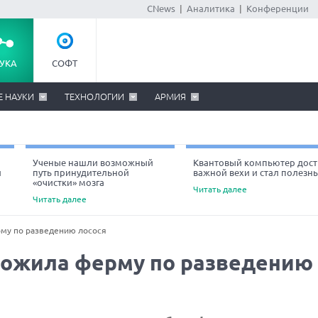
CNews
|
Аналитика
|
Конференции
УКА
СОФТ
Е НАУКИ
ТЕХНОЛОГИИ
АРМИЯ
Ученые нашли возможный
Квантовый компьютер дост
й
путь принудительной
важной вехи и стал полезн
«очистки» мозга
Читать далее
Читать далее
му по разведению лосося
тожила ферму по разведению