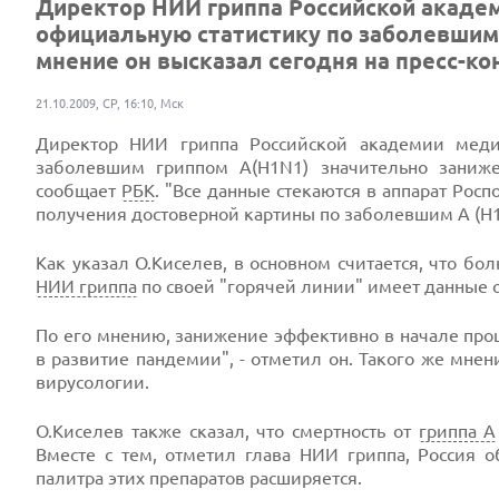
Директор НИИ гриппа Российской академ
официальную статистику по заболевшим 
мнение он высказал сегодня на пресс-ко
21.10.2009, СР, 16:10, Мск
Директор НИИ гриппа Российской академии мед
заболевшим гриппом А(H1N1) значительно заниже
сообщает
РБК
. "Все данные стекаются в аппарат Росп
получения достоверной картины по заболевшим А (H1
Как указал О.Киселев, в основном считается, что б
НИИ гриппа
по своей "горячей линии" имеет данные о
По его мнению, занижение эффективно в начале проц
в развитие пандемии", - отметил он. Такого же мне
вирусологии.
О.Киселев также сказал, что смертность от
гриппа А
Вместе с тем, отметил глава НИИ гриппа, Россия 
палитра этих препаратов расширяется.