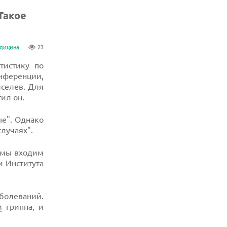
Такое
дицина
23
тистику по
нференции,
иселев. Для
ил он.
ые". Однако
лучаях".
а мы входим
и Института
аболеваний.
м
гриппа, и