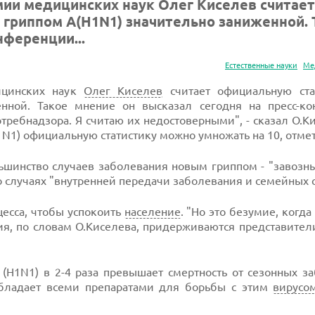
ии медицинских наук Олег Киселев считает
гриппом А(H1N1) значительно заниженной. 
нференции...
Естественные науки
Ме
ицинских наук
Олег Киселев
считает официальную ста
нной. Такое мнение он высказал сегодня на пресс-ко
отребнадзора. Я считаю их недостоверными", - сказал О.К
N1) официальную статистику можно умножать на 10, отмет
ольшинство случаев заболевания новым гриппом - "завозн
 случаях "внутренней передачи заболевания и семейных с
есса, чтобы успокоить
население
. "Но это безумие, когд
ния, по словам О.Киселева, придерживаются представител
(H1N1) в 2-4 раза превышает смертность от сезонных з
обладает всеми препаратами для борьбы с этим
вирусо