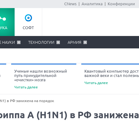
CNews
|
Аналитика
|
Конференции
УКА
СОФТ
Е НАУКИ
ТЕХНОЛОГИИ
АРМИЯ
Ученые нашли возможный
Квантовый компьютер дост
й
путь принудительной
важной вехи и стал полезн
«очистки» мозга
Читать далее
Читать далее
N1) в РФ занижена на порядок
иппа А (H1N1) в РФ занижен