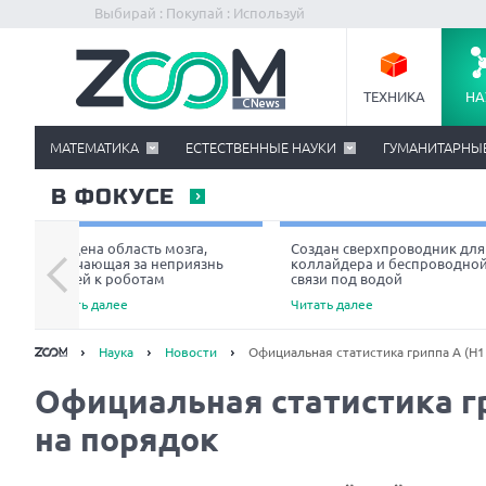
Выбирай : Покупай : Используй
ТЕХНИКА
НА
МАТЕМАТИКА
ЕСТЕСТВЕННЫЕ НАУКИ
ГУМАНИТАРНЫ
В ФОКУСЕ
Найдена область мозга,
Создан сверхпроводник для
отвечающая за неприязнь
коллайдера и беспроводно
людей к роботам
связи под водой
Читать далее
Читать далее
Наука
Новости
Официальная статистика гриппа А (H1
Официальная статистика гр
на порядок