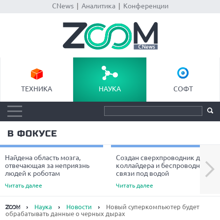
CNews
|
Аналитика
|
Конференции
ТЕХНИКА
НАУКА
СОФТ
В ФОКУСЕ
Найдена область мозга,
Создан сверхпроводник для
Next
отвечающая за неприязнь
коллайдера и беспроводной
людей к роботам
связи под водой
Читать далее
Читать далее
Наука
Новости
Новый суперкомпьютер будет
обрабатывать данные о черных дырах