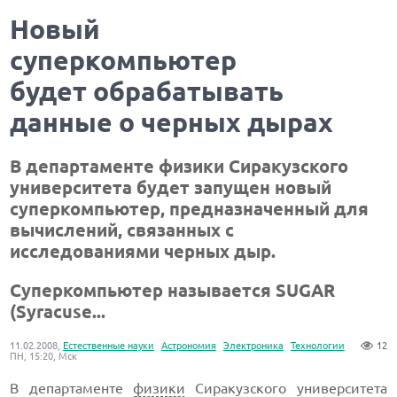
Новый
суперкомпьютер
будет обрабатывать
данные о черных дырах
В департаменте физики Сиракузского
университета будет запущен новый
суперкомпьютер, предназначенный для
вычислений, связанных с
исследованиями черных дыр.
Суперкомпьютер называется SUGAR
(Syracuse...
11.02.2008,
Естественные науки
Астрономия
Электроника
Технологии
12
ПН, 15:20, Мск
В департаменте
физики
Сиракузского университета