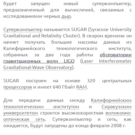
будет запущен новый суперкомпьютер,
предназначенный для вычислений, связанных с
исследованиями черных
дыр
.
Суперкомпьютер
называется SUGAR (Syracuse University
Gravitational and Relativity Cluster). В скором времени он
начнет получать большие массивы данных из
Калифорнийского технологического института,
собранных за два года работы
обсерватории
гравитационных волн LIGO
(
Laser Interferometer
Gravitational-Wave Observatory
).
SUGAR построен на основе 320 центральных
процессоров
и имеет 640 Гбайт
RAM
.
Для передачи данных между
Калифорнийским
технологическим институтом
и
Сиракузским
университетом
строится высокоскоростная
волоконно-
оптическая сеть
. Суперкомпьютер и сеть, как
ожидается, будут запущены до конца февраля 2008 г.